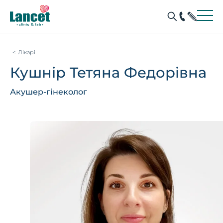
Лікарі
Кушнір Тетяна Федорівна
Акушер-гінеколог