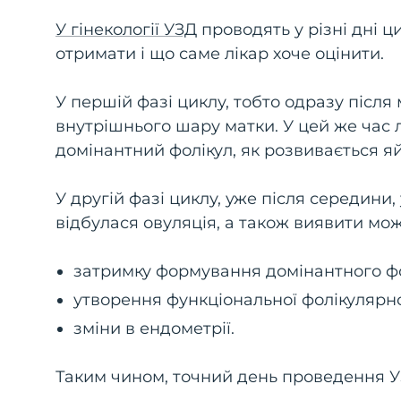
У гінекології УЗД
проводять у різні дні ц
отримати і що саме лікар хоче оцінити.
У першій фазі циклу, тобто одразу післ
внутрішнього шару матки. У цей же час 
домінантний фолікул, як розвивається яйц
У другій фазі циклу, уже після середини
відбулася овуляція, а також виявити мож
затримку формування домінантного фо
утворення функціональної фолікулярної
зміни в ендометрії.
Таким чином, точний день проведення У