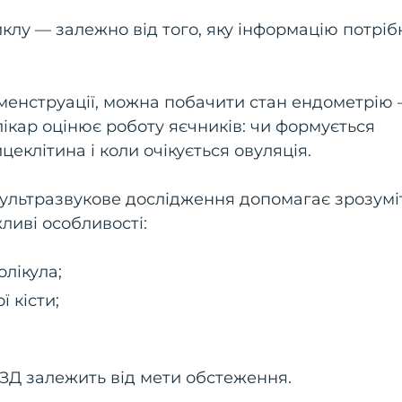
иклу — залежно від того, яку інформацію потріб
я менструації, можна побачити стан ендометрію
лікар оцінює роботу яєчників: чи формується
еклітина і коли очікується овуляція.
, ультразвукове дослідження допомагає зрозумі
ливі особливості:
лікула;
 кісти;
ЗД залежить від мети обстеження.