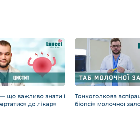
— що важливо знати і
Тонкоголкова аспіра
ертатися до лікаря
біопсія молочної зал