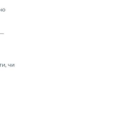
но
 —
ти, чи