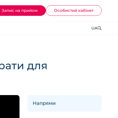
Запис на прийом
Ocoбистий кабінет
UA
брати для
Напрями