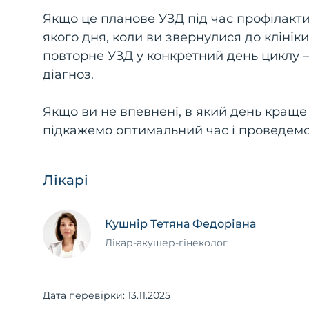
Якщо це планове УЗД під час профілакти
якого дня, коли ви звернулися до клінік
повторне УЗД у конкретний день циклу 
діагноз.
Якщо ви не впевнені, в який день краще
підкажемо оптимальний час і проведем
Лікарі
Кушнір Тетяна Федорівна
Лікар-акушер-гінеколог
Дата перевірки:
13.11.2025