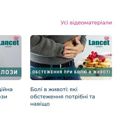
Усі відеоматеріали
ційна
Болі в животі: які
ози
обстеження потрібні та
навіщо