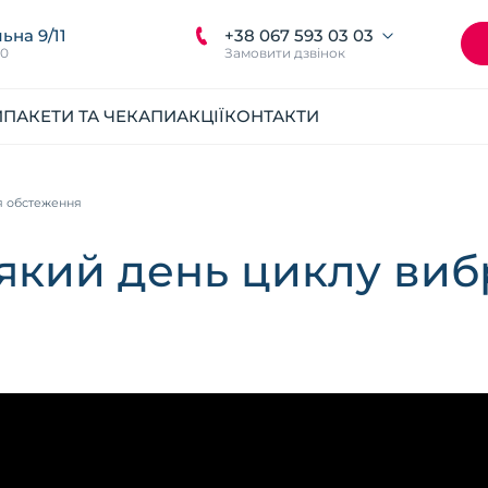
+38 067 593 03 03
ьна 9/11
00
Замовити дзвінок
И
ПАКЕТИ ТА ЧЕКАПИ
АКЦІЇ
КОНТАКТИ
ля обстеження
: який день циклу ви