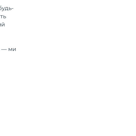
будь-
ить
ий
— ми