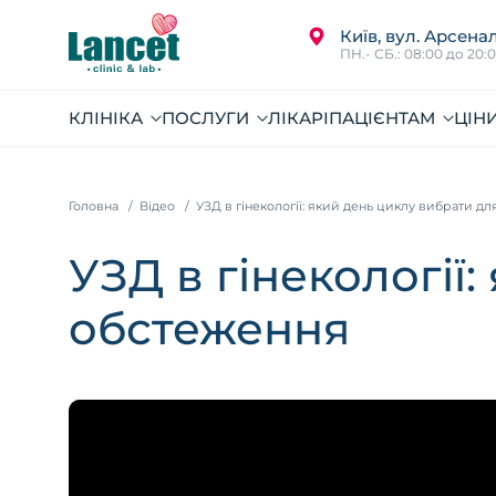
Київ, вул. Арсенал
ПН.- СБ.: 08:00 до 20:
КЛІНІКА
ПОСЛУГИ
ЛІКАРІ
ПАЦІЄНТАМ
ЦІН
Головна
Відео
УЗД в гінекології: який день циклу вибрати д
УЗД в гінекології
обстеження