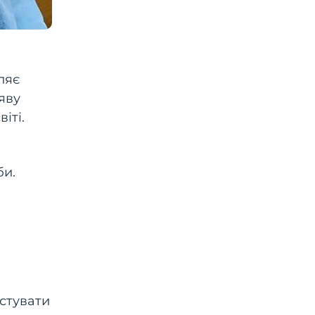
ляє
яву
іті.
би.
остувати