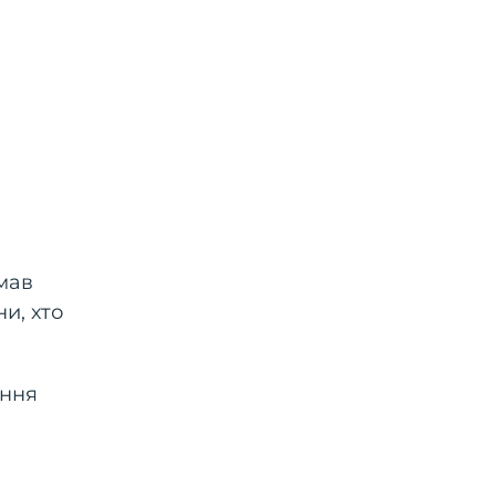
мав
и, хто
ення