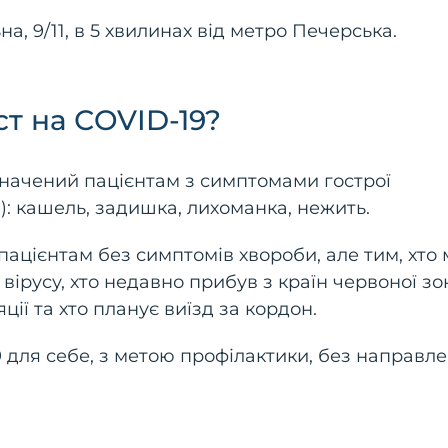
, 9/11, в 5 хвилинах від метро Печерська.
ст на СOVID-19?
значений пацієнтам з симптомами гострої
І): кашель, задишка, лихоманка, нежить.
ацієнтам без симптомів хвороби, але тим, хто 
ірусу, хто недавно прибув з країн червоної зон
ції та хто планує виїзд за кордон.
 для себе, з метою профілактики, без направл