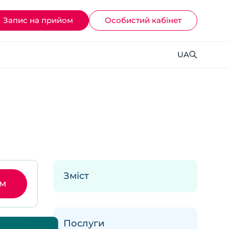
Запис на прийом
Ocoбистий кабінет
UA
Зміст
ом
Послуги