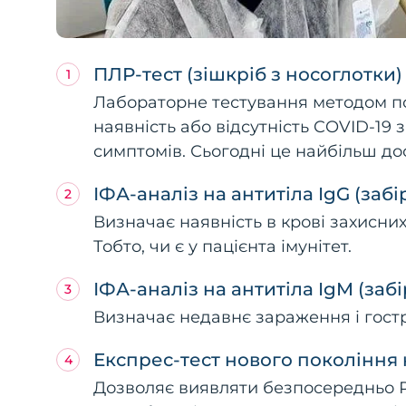
ПЛР-тест (зішкріб з носоглотки)
Лабораторне тестування методом пол
наявність або відсутність COVID-19 
симптомів. Сьогодні це найбільш дос
ІФА-аналіз на антитіла IgG (забі
Визначає наявність в крові захисних
Тобто, чи є у пацієнта імунітет.
ІФА-аналіз на антитіла IgM (забі
Визначає недавнє зараження і гост
Експрес-тест нового покоління 
Дозволяє виявляти безпосередньо РНК