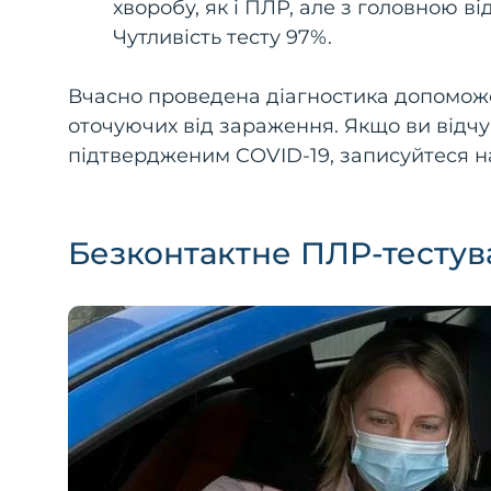
хворобу, як і ПЛР, але з головною ві
Чутливість тесту 97%.
Вчасно проведена діагностика допоможе
оточуючих від зараження. Якщо ви відч
підтвердженим COVID-19, записуйтеся на
Безконтактне ПЛР-тестув