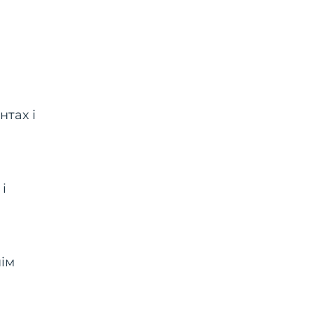
нтах і
і
нім