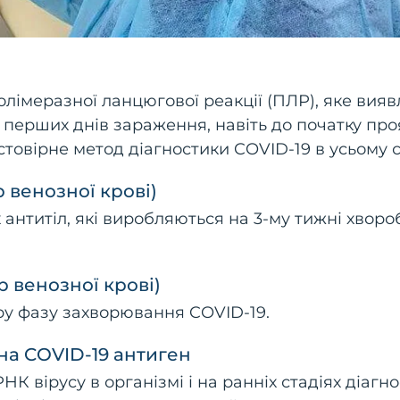
імеразної ланцюгової реакції (ПЛР), яке вияв
з перших днів зараження, навіть до початку про
товірне метод діагностики COVID-19 в усьому св
р венозної крові)
 антитіл, які виробляються на 3-му тижні хворо
р венозної крові)
ру фазу захворювання COVID-19.
на COVID-19 антиген
 вірусу в організмі і на ранніх стадіях діагн