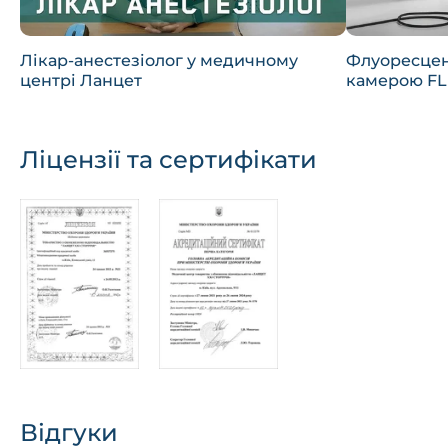
Лікар-анестезіолог у медичному
Флуоресцен
центрі Ланцет
камерою F
Ліцензії та сертифікати
Відгуки