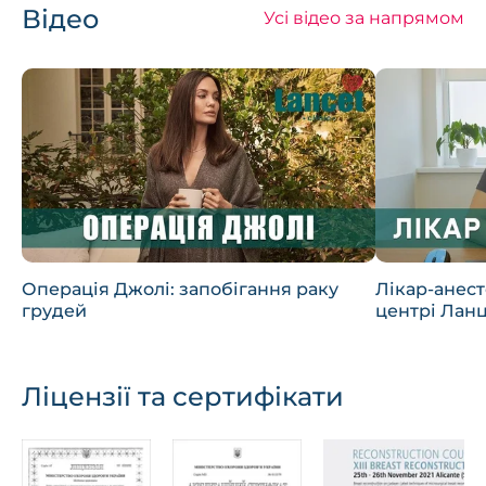
Відео
Усі відео за напрямом
Операція Джолі: запобігання раку
Лікар-анес
грудей
центрі Лан
Ліцензії та сертифікати