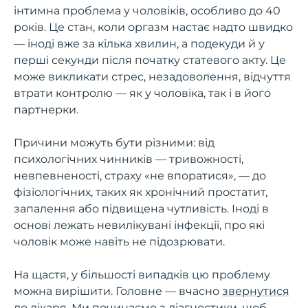
інтимна проблема у чоловіків, особливо до 40
років. Це стан, коли оргазм настає надто швидко
— іноді вже за кілька хвилин, а подекуди й у
перші секунди після початку статевого акту. Це
може викликати стрес, незадоволення, відчуття
втрати контролю — як у чоловіка, так і в його
партнерки.
Причини можуть бути різними: від
психологічних чинників — тривожності,
невпевненості, страху «не впоратися», — до
фізіологічних, таких як хронічний простатит,
запалення або підвищена чутливість. Іноді в
основі лежать невилікувані інфекції, про які
чоловік може навіть не підозрювати.
На щастя, у більшості випадків цю проблему
можна вирішити. Головне — вчасно
звернутися
до лікаря
. Ми починаємо з діагностики, щоб