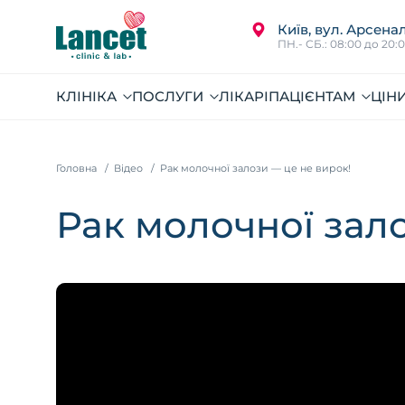
Київ, вул. Арсенал
ПН.- СБ.: 08:00 до 20:
КЛІНІКА
ПОСЛУГИ
ЛІКАРІ
ПАЦІЄНТАМ
ЦІН
Головна
Відео
Рак молочної залози — це не вирок!
Рак молочної зал