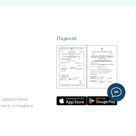
Ліцензії
 самостійної
теся з лікарем.