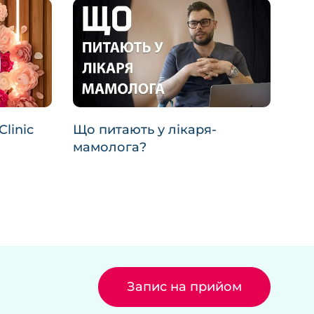
Clinic
Що питають у лікаря-
мамолога?
Запис на прийом