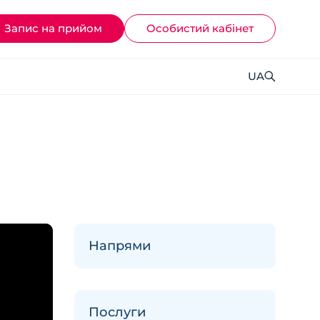
Запис на прийом
Ocoбистий кабінет
UA
Напрями
Послуги