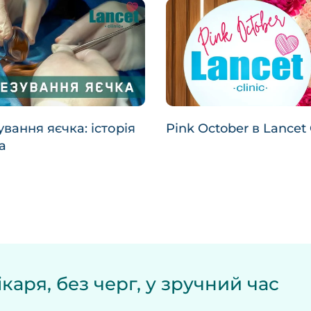
вання яєчка: історія
Pink October в Lancet 
а
каря, без черг, у зручний час