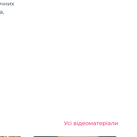
очних
а,
Усі відеоматеріали