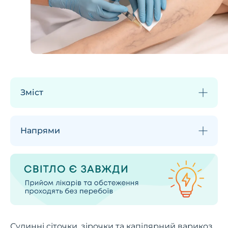
Зміст
Напрями
Судинні сіточки, зірочки та капілярний варикоз