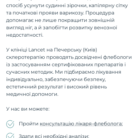
спосіб усунути судинні зірочки, капілярну сітку
та початкові прояви варикозу. Процедура
допомагає не лише покращити зовнішній
вигляд ніг, а й запобігти розвитку венозної
недостатності.
У клініці Lancet на Печерську (Київ)
склеротерапію проводять досвідчені флебологи
із застосуванням сертифікованих препаратів і
сучасних методик. Ми підбираємо лікування
індивідуально, забезпечуючи безпеку,
естетичний результат і високий рівень
медичної допомоги.
У нас ви можете:
Пройти
консультацію лікаря-флеболога
;
Здати всі необхідні
аналізи
;