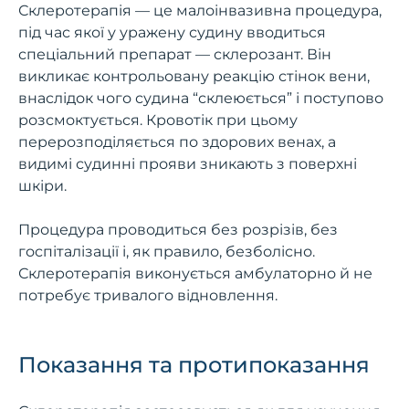
Склеротерапія — це малоінвазивна процедура,
під час якої у уражену судину вводиться
спеціальний препарат — склерозант. Він
викликає контрольовану реакцію стінок вени,
внаслідок чого судина “склеюється” і поступово
розсмоктується. Кровотік при цьому
перерозподіляється по здорових венах, а
видимі судинні прояви зникають з поверхні
шкіри.
Процедура проводиться без розрізів, без
госпіталізації і, як правило, безболісно.
Склеротерапія виконується амбулаторно й не
потребує тривалого відновлення.
Показання та протипоказання