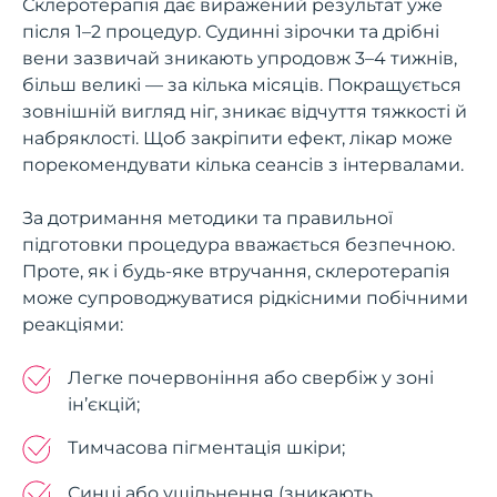
Склеротерапія дає виражений результат уже
після 1–2 процедур. Судинні зірочки та дрібні
вени зазвичай зникають упродовж 3–4 тижнів,
більш великі — за кілька місяців. Покращується
зовнішній вигляд ніг, зникає відчуття тяжкості й
набряклості. Щоб закріпити ефект, лікар може
порекомендувати кілька сеансів з інтервалами.
За дотримання методики та правильної
підготовки процедура вважається безпечною.
Проте, як і будь-яке втручання, склеротерапія
може супроводжуватися рідкісними побічними
реакціями:
Легке почервоніння або свербіж у зоні
ін’єкцій;
Тимчасова пігментація шкіри;
Синці або ущільнення (зникають