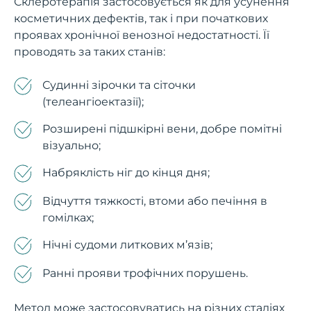
Склеротерапія застосовується як для усунення
косметичних дефектів, так і при початкових
проявах хронічної венозної недостатності. Її
проводять за таких станів:
Судинні зірочки та сіточки
(телеангіоектазії);
Розширені підшкірні вени, добре помітні
візуально;
Набряклість ніг до кінця дня;
Відчуття тяжкості, втоми або печіння в
гомілках;
Нічні судоми литкових м’язів;
Ранні прояви трофічних порушень.
Метод може застосовуватись на різних стадіях