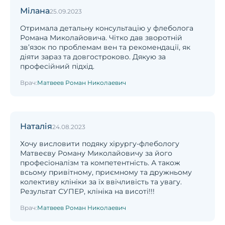
Мілана
25.09.2023
Отримала детальну консультацію у флеболога
Романа Миколайовича. Чітко дав зворотній
зв’язок по проблемам вен та рекомендації, як
діяти зараз та довгостроково. Дякую за
професійний підхід.
Врач:
Матвеев Роман Николаевич
Наталія
24.08.2023
Хочу висловити подяку хірургу-флебологу
Матвеєву Роману Миколайовичу за його
професіоналізм та компетентність. А також
всьому привітному, приємному та дружньому
колективу клініки за їх ввічливість та увагу.
Результат СУПЕР, клініка на висоті!!!
Врач:
Матвеев Роман Николаевич