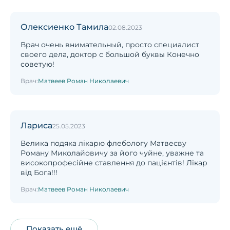
Олексиенко Тамила
02.08.2023
Врач очень внимательный, просто специалист
своего дела, доктор с большой буквы Конечно
советую!
Врач:
Матвеев Роман Николаевич
Лариса
25.05.2023
Велика подяка лікарю флебологу Матвеєву
Роману Миколайовичу за його чуйне, уважне та
високопрофесійне ставлення до пацієнтів! Лікар
від Бога!!!
Врач:
Матвеев Роман Николаевич
Показать ещё