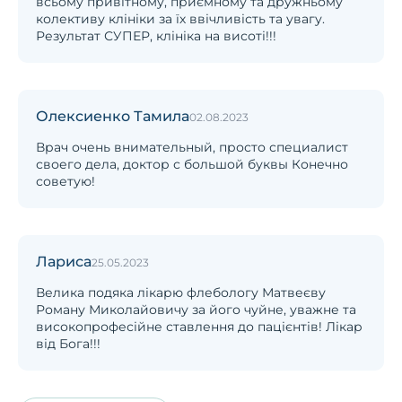
всьому привітному, приємному та дружньому
колективу клініки за їх ввічливість та увагу.
Результат СУПЕР, клініка на висоті!!!
Олексиенко Тамила
02.08.2023
Врач очень внимательный, просто специалист
своего дела, доктор с большой буквы Конечно
советую!
Лариса
25.05.2023
Велика подяка лікарю флебологу Матвеєву
Роману Миколайовичу за його чуйне, уважне та
високопрофесійне ставлення до пацієнтів! Лікар
від Бога!!!