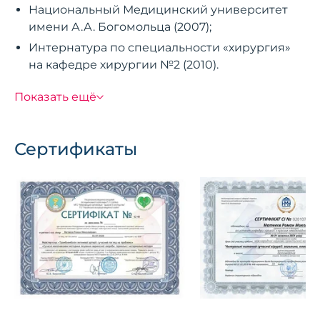
Национальный Медицинский университет
имени А.А. Богомольца (2007);
Интернатура по специальности «хирургия»
на кафедре хирургии №2 (2010).
Показать ещё
Дополнительное образование
Интервенционный ультразвук в хирургии
Сертификаты
(2018);
Ультразвуковая диагностика в маммологии
(2020);
Клинико-диагностические особенности
медуллярной карциномы щитовидной
железы (2020);
Ультразвуковая допплерография артерий
нижних конечностей (2020);
Тромбоэмболия легочной артерии:
современный взгляд на проблему (2020);