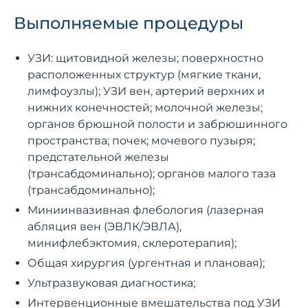
Современные малоинвазивные методики
Выполняемые процедуры
лечения варикозной болезни: термальные и
не термальные методы (2020).
УЗИ: щитовидной железы; поверхностно
расположенных структур (мягкие ткани,
Участие в ассоциациях
лимфоузлы); УЗИ вен, артерий верхних и
нижних конечностей; молочной железы;
органов брюшной полости и забрюшинного
«Союз хирургов Киева и Киевской области»;
пространства; почек; мочевого пузыря;
Член Европейского Общества Сосудистых
предстательной железы
Хирургов (ESVS).
(трансабдоминально); органов малого таза
(трансабдоминально);
Миниинвазивная флебология (лазерная
абляция вен (ЭВЛК/ЭВЛА),
минифлебэктомия, склеротерапия);
Общая хирургия (ургентная и плановая);
Ультразвуковая диагностика;
Интервенционные вмешательства под УЗИ