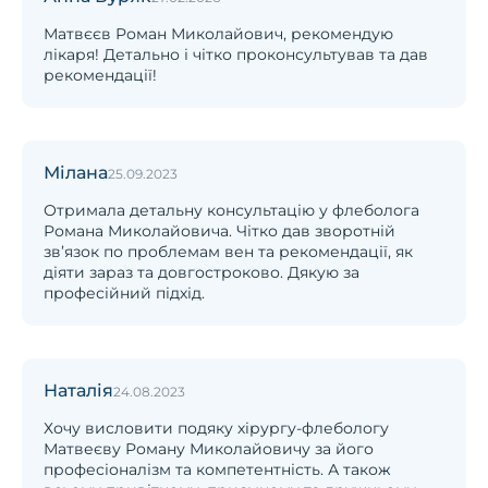
Матвєєв Роман Миколайович, рекомендую
лікаря! Детально і чітко проконсультував та дав
рекомендації!
Мілана
25.09.2023
Отримала детальну консультацію у флеболога
Романа Миколайовича. Чітко дав зворотній
зв’язок по проблемам вен та рекомендації, як
діяти зараз та довгостроково. Дякую за
професійний підхід.
Наталія
24.08.2023
Хочу висловити подяку хірургу-флебологу
Матвеєву Роману Миколайовичу за його
професіоналізм та компетентність. А також