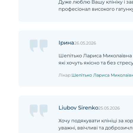
Дуже люблю Вашу клініку і за
професіонал високого гатунк
Ірина
26.05.2026
Шепітько Лариса Миколаївна -
які хочуть якісно та без стресу
Лікар:
Шепітько Лариса Миколаїв
Liubov Sirenko
25.05.2026
Хочу подякувати клініці за х
уважні, ввічливі та доброзич