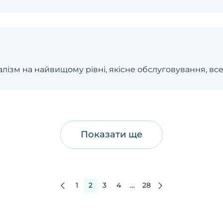
лізм на найвищому рівні, якісне обслуговування, вс
Показати ще
1
2
3
4
…
28