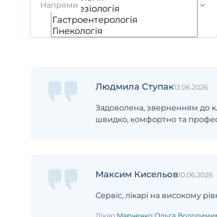
Напрями
Людмила Ступак
12.06.2026
Задоволена, зверненням до кл
швидко, комфортно та профес
Максим Кисельов
10.06.2026
Сервіс, лікарі на високому рі
Лікар:
Марченко Ольга Володими