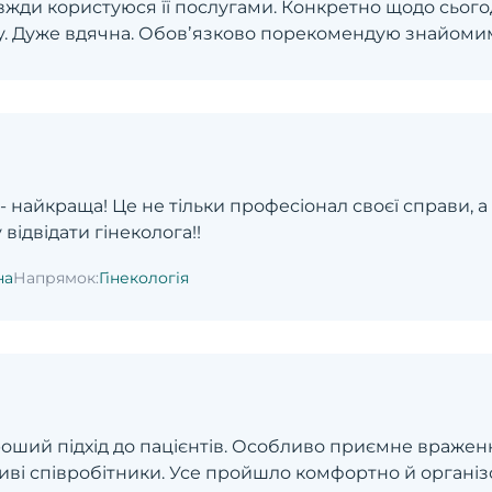
вжди користуюся її послугами. Конкретно щодо сьогод
у. Дуже вдячна. Обовʼязково порекомендую знайоми
 найкраща! Це не тільки професіонал своєї справи, 
 відвідати гінеколога!!
на
Напрямок:
Гінекологія
ороший підхід до пацієнтів. Особливо приємне враже
ливі співробітники. Усе пройшло комфортно й організо