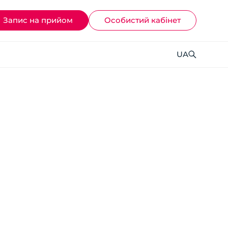
Запис на прийом
Ocoбистий кабінет
UA