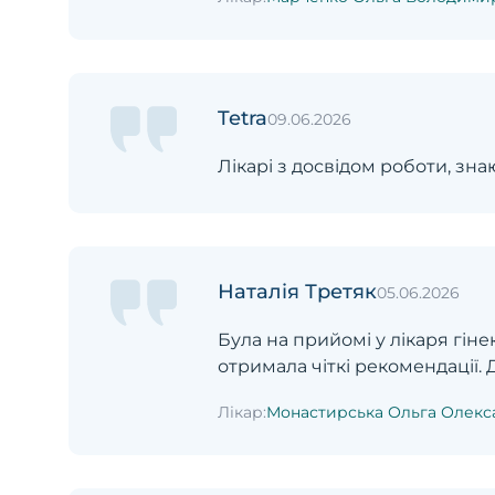
Tetra
09.06.2026
Лікарі з досвідом роботи, зн
Наталія Третяк
05.06.2026
Була на прийомі у лікаря гін
отримала чіткі рекомендації.
Лікар:
Монастирська Ольга Олекс