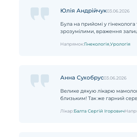
Юлія Андрійчук
03.06.2026
Була на прийомі у гінеколога 
зрозумілими, враження зали
Напрямок:
Гінекологія
,
Урологія
Анна Сухобрус
03.06.2026
Велике дякую лікарю мамологу
близьким! Так же гарний серві
Лікар:
Балта Сергій Ігорович
Напр