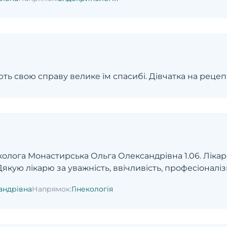
ають свою справу велике їм спасибі. Дівчатка на реце
еколога Монастирська Ольга Олександрівна 1.06. Лікар
 Дякую лікарю за уважність, ввічливість, професіонал
андрівна
Напрямок:
Гінекологія