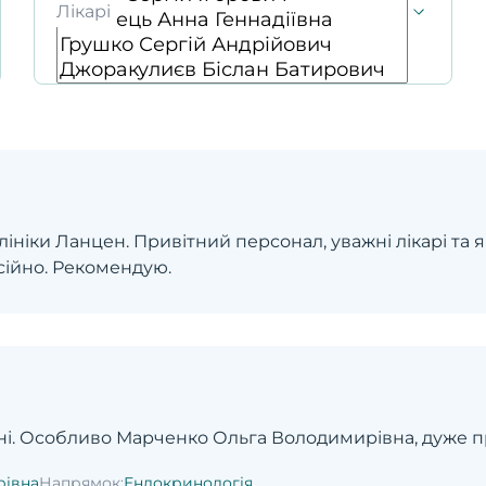
Лікарі
ініки Ланцен. Привітний персонал, уважні лікарі та
ійно. Рекомендую.
вні. Особливо Марченко Ольга Володимирівна, дуже при
рівна
Напрямок:
Ендокринологія