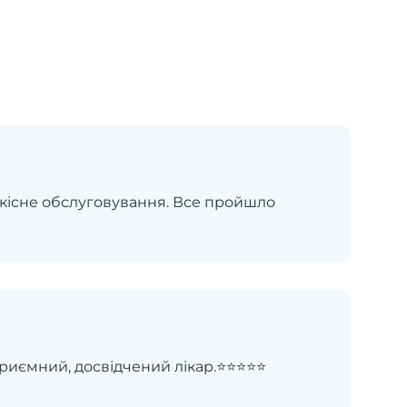
 якісне обслуговування. Все пройшло
ємний, досвідчений лікар.⭐️⭐️⭐️⭐️⭐️