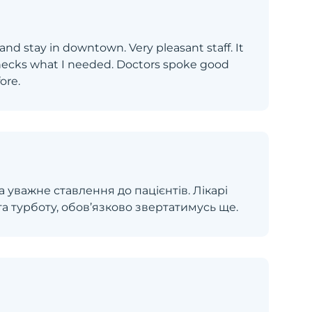
and stay in downtown. Very pleasant staff. It
checks what I needed. Doctors spoke good
ore.
 уважне ставлення до пацієнтів. Лікарі
та турботу, обов’язково звертатимусь ще.