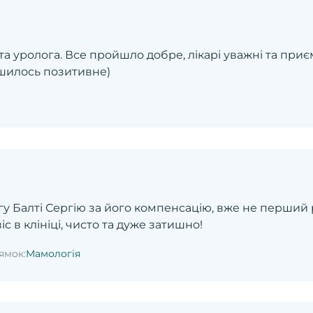
та уролога. Все пройшло добре, лікарі уважні та приєм
шилось позитивне)
 Балті Сергію за його компенсацію, вже не перший р
с в клініці, чисто та дуже затишно!
ямок:
Мамологія