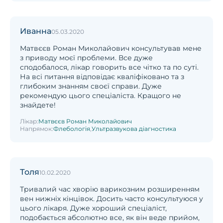
Иванна
05.03.2020
Матвєєв Роман Миколайович консультував мене
з приводу моєї проблеми. Все дуже
сподобалося, лікар говорить все чітко та по суті.
На всі питання відповідає кваліфіковано та з
глибоким знанням своєї справи. Дуже
рекомендую цього спеціаліста. Кращого не
знайдете!
Лікар:
Матвєєв Роман Миколайович
Напрямок:
Флебологія
,
Ультразвукова діагностика
Толя
10.02.2020
Тривалий час хворію варикозним розширенням
вен нижніх кінцівок. Досить часто консультуюся у
цього лікаря. Дуже хороший спеціаліст,
подобається абсолютно все, як він веде прийом,