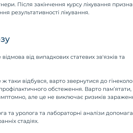
нери. Після закінчення курсу лікування призна
ння результативності лікування.
зу
відмова від випадкових статевих зв'язків та
ж таки відбувся, варто звернутися до гінеколо
я профілактичного обстеження. Варто пам’ятати,
имптомно, але це не виключає ризиків заражен
ога та уролога та лабораторні аналізи допомаг
анніх стадіях.