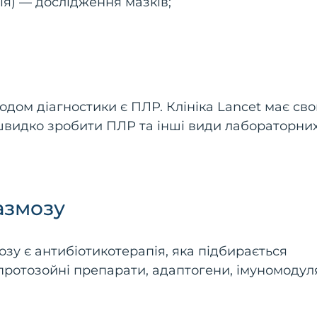
я) — дослідження мазків;
дом діагностики є ПЛР. Клініка Lancet має св
швидко зробити ПЛР та інші види лабораторни
азмозу
у є антибіотикотерапія, яка підбирається
протозойні препарати, адаптогени, імуномодул