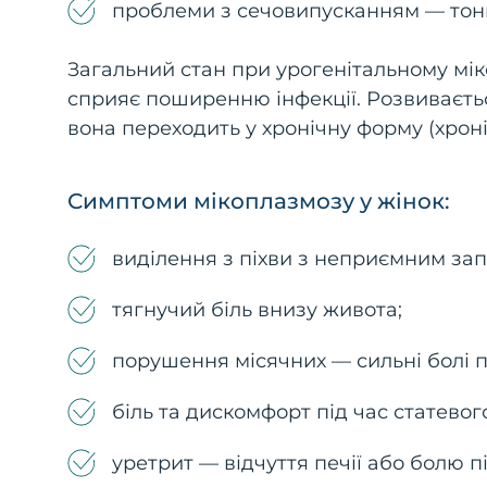
проблеми з сечовипусканням — тонки
Загальний стан при урогенітальному мік
сприяє поширенню інфекції. Розвивається
вона переходить у хронічну форму (хрон
Симптоми мікоплазмозу у жінок:
виділення з піхви з неприємним зап
тягнучий біль внизу живота;
порушення місячних — сильні болі п
біль та дискомфорт під час статевого
уретрит — відчуття печії або болю п