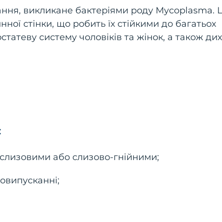
ння, викликане бактеріями роду Mycoplasma. Ц
инної стінки, що робить їх стійкими до багатьох
татеву систему чоловіків та жінок, а також ди
:
и слизовими або слизово-гнійними;
човипусканні;