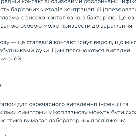
редній контакт зі слизовими оболонками інфік
ість бар’єрних методів контрацепції (презерват
лазма є високо контагіозною бактерією. Це оз
ікованою особою може призвести до зараження.
зу — це статевий контакт, існує версія, що мі
 збудниками руки. Цим пояснюються випадки
и очей.
у
апом для своєчасного виявлення інфекції та
кільки симптоми мікоплазмозу можуть бути сх
іагностика вимагає лабораторних досліджень: