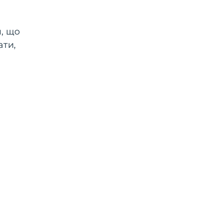
я, що
ати,