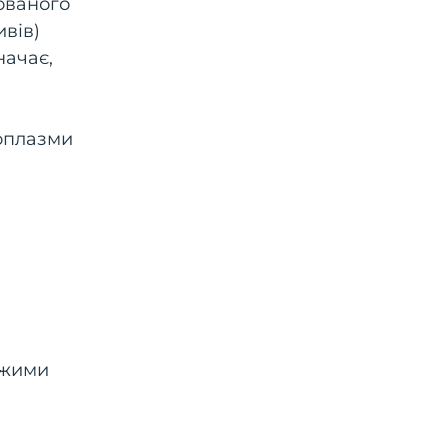
ованого
ивів)
начає,
коплазми
ожими