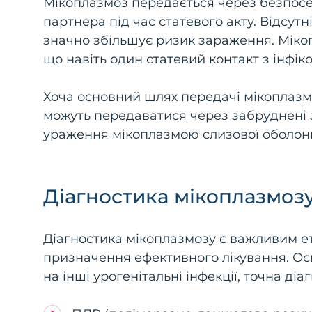
Мікоплазмоз передається через безпосе
партнера під час статевого акту. Відсутн
значно збільшує ризик зараження. Мікоп
що навіть один статевий контакт з інф
Хоча основний шлях передачі мікоплазмо
можуть передаватися через забруднені
ураження мікоплазмою слизової оболонк
Діагностика мікоплазмоз
Діагностика мікоплазмозу є важливим ет
призначення ефективного лікування. Ос
на інші урогенітальні інфекції, точна д