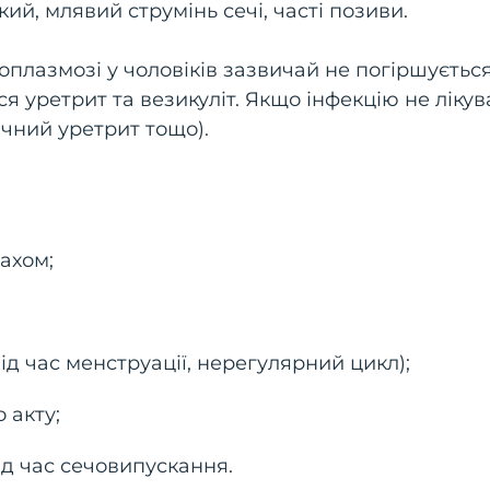
й, млявий струмінь сечі, часті позиви.
оплазмозі у чоловіків зазвичай не погіршуєтьс
 уретрит та везикуліт. Якщо інфекцію не лікув
ічний уретрит тощо).
ахом;
ід час менструації, нерегулярний цикл);
 акту;
ід час сечовипускання.