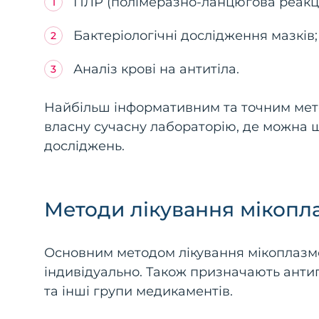
ПЛР (полімеразно-ланцюгова реакці
Бактеріологічні дослідження мазків;
Аналіз крові на антитіла.
Найбільш інформативним та точним мето
власну сучасну лабораторію, де можна 
досліджень.
Методи лікування мікопл
Основним методом лікування мікоплазмоз
індивідуально. Також призначають анти
та інші групи медикаментів.