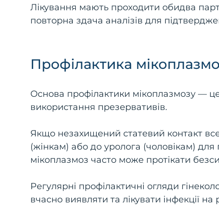
Лікування мають проходити обидва парт
повторна здача аналізів для підтвердже
Профілактика мікоплазмо
Основа профілактики мікоплазмозу — це 
використання презервативів.
Якщо незахищений статевий контакт все 
(жінкам) або до уролога (чоловікам) дл
мікоплазмоз часто може протікати безс
Регулярні профілактичні огляди гінекол
вчасно виявляти та лікувати інфекції на р