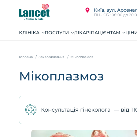
Київ, вул. Арсенал
ПН.- СБ.: 08:00 до 20:
КЛІНІКА
ПОСЛУГИ
ЛІКАРІ
ПАЦІЄНТАМ
ЦІН
Головна
Захворювання
Мікоплазмоз
Мікоплазмоз
Консультація гінеколога
—
від 11