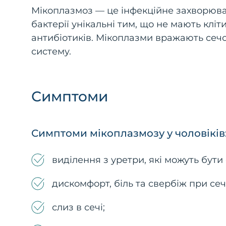
Мікоплазмоз — це інфекційне захворюва
бактерії унікальні тим, що не мають кліт
антибіотиків. Мікоплазми вражають сечос
систему.
Симптоми
Симптоми мікоплазмозу у чоловіків
виділення з уретри, які можуть бут
дискомфорт, біль та свербіж при се
слиз в сечі;