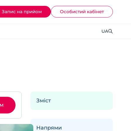
Запис на прийом
Ocoбистий кабінет
UA
Зміст
ом
Напрями