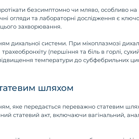
протікати безсимптомно чи мляво, особливо на
ичні огляди та лабораторні дослідження є клю
я цього захворювання.
м дихальної системи. При мікоплазмозі дихал
трахеобронхіту (першіння та біль в горлі, сухи
підвищення температури до субфебрильних ци
статевим шляхом
ням, яке передається переважно статевим шля
ий статевий акт, включаючи вагінальний, ана