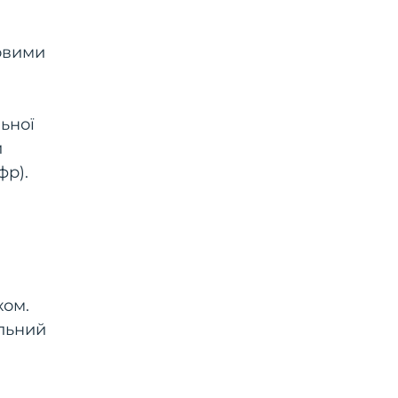
човими
ьної
й
фр).
хом.
льний