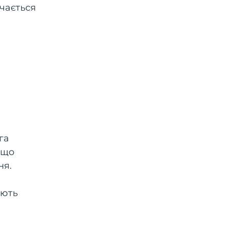
чається
га
 що
ня.
ають