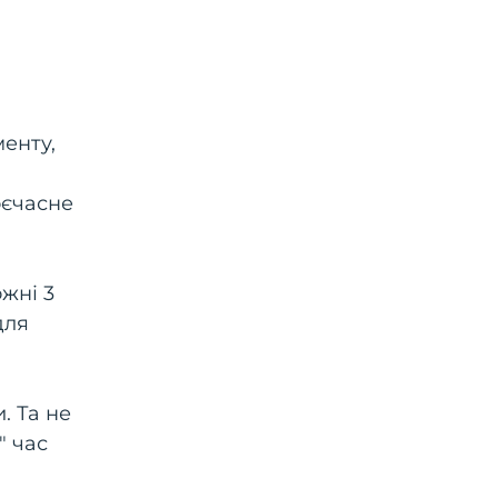
менту,
оєчасне
жні 3
для
. Та не
" час