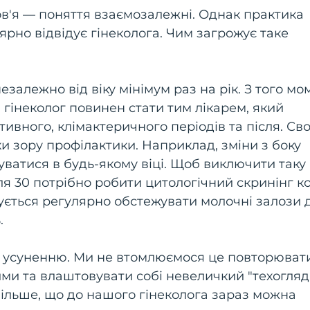
ов'я — поняття взаємозалежні. Однак практика
ярно відвідує гінеколога. Чим загрожує таке
езалежно від віку мінімум раз на рік. З того мо
 гінеколог повинен стати тим лікарем, який
ивного, клімактеричного періодів та після. Св
и зору профілактики. Наприклад, зміни з боку
уватися в будь-якому віці. Щоб виключити таку
ля 30 потрібно робити цитологічний скринінг ко
дується регулярно обстежувати молочні залози 
.
 усуненню. Ми не втомлюємося це повторювати
ми та влаштовувати собі невеличкий "техогляд
 більше, що до нашого гінеколога зараз можна