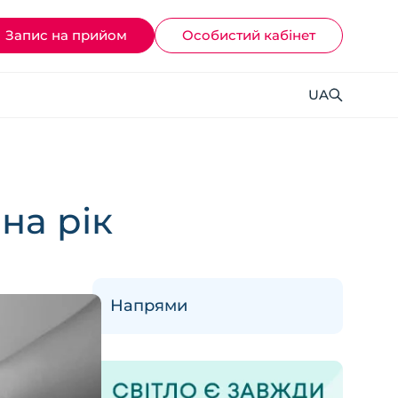
Запис на прийом
Ocoбистий кабінет
UA
на рік
Напрями