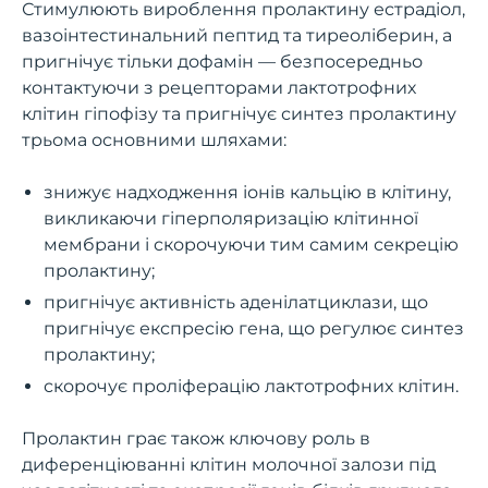
Стимулюють вироблення пролактину естрадіол,
вазоінтестинальний пептид та тиреоліберин, а
пригнічує тільки дофамін — безпосередньо
контактуючи з рецепторами лактотрофних
клітин гіпофізу та пригнічує синтез пролактину
трьома основними шляхами:
знижує надходження іонів кальцію в клітину,
викликаючи гіперполяризацію клітинної
мембрани і скорочуючи тим самим секрецію
пролактину;
пригнічує активність аденілатциклази, що
пригнічує експресію гена, що регулює синтез
пролактину;
скорочує проліферацію лактотрофних клітин.
Пролактин грає також ключову роль в
диференціюванні клітин молочної залози під