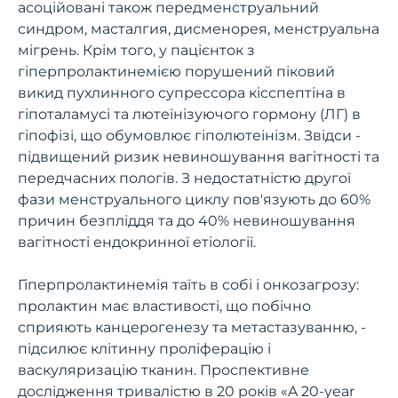
асоційовані також передменструальний
синдром, масталгия, дисменорея, менструальна
мігрень. Крім того, у пацієнток з
гіперпролактинемією порушений піковий
викид пухлинного супрессора кісспептіна в
гіпоталамусі та лютеїнізуючого гормону (ЛГ) в
гіпофізі, що обумовлює гіполютеінізм. Звідси -
підвищений ризик невиношування вагітності та
передчасних пологів. З недостатністю другої
фази менструального циклу пов'язують до 60%
причин безпліддя та до 40% невиношування
вагітності ендокринної етіології.
Гіперпролактинемія таїть в собі і онкозагрозу:
пролактин має властивості, що побічно
сприяють канцерогенезу та метастазуванню, -
підсилює клітинну проліферацію і
васкуляризацію тканин. Проспективне
дослідження тривалістю в 20 років «A 20-year