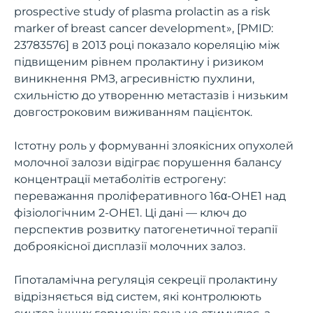
prospective study of plasma prolactin as a risk
marker of breast cancer development», [PMID:
23783576] в 2013 році показало кореляцію між
підвищеним рівнем пролактину і ризиком
виникнення РМЗ, агресивністю пухлини,
схильністю до утворенню метастазів і низьким
довгостроковим виживанням пацієнток.
Істотну роль у формуванні злоякісних опухолей
молочної залози відіграє порушення балансу
концентрації метаболітів естрогену:
переважання проліферативного 16α-ОНЕ1 над
фізіологічним 2-ОНЕ1. Ці дані — ключ до
перспектив розвитку патогенетичної терапії
доброякісної дисплазії молочних залоз.
Гіпоталамічна регуляція секреції пролактину
відрізняється від систем, які контролюють