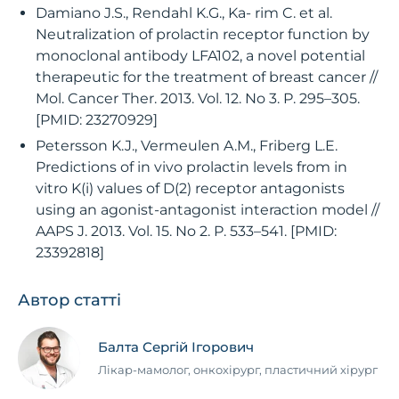
Damiano J.S., Rendahl K.G., Ka- rim C. et al.
Neutralization of prolactin receptor function by
monoclonal antibody LFA102, a novel potential
therapeutic for the treatment of breast cancer //
Mol. Cancer Ther. 2013. Vol. 12. No 3. P. 295–305.
[PMID: 23270929]
Petersson K.J., Vermeulen A.M., Friberg L.E.
Predictions of in vivo prolactin levels from in
vitro K(i) values of D(2) receptor antagonists
using an agonist-antagonist interaction model //
AAPS J. 2013. Vol. 15. No 2. P. 533–541. [PMID:
23392818]
Автор статті
Балта Сергій Ігорович
Лікар-мамолог, онкохірург, пластичний хірург