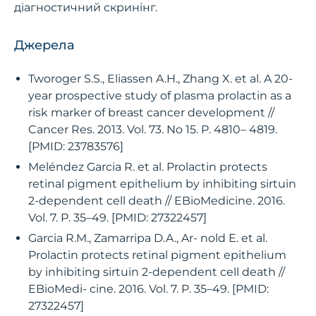
діагностичний скринінг.
Джерела
Tworoger S.S., Eliassen A.H., Zhang X. et al. A 20-
year prospective study of plasma prolactin as a
risk marker of breast cancer development //
Cancer Res. 2013. Vol. 73. No 15. P. 4810– 4819.
[PMID: 23783576]
Meléndez Garcia R. et al. Prolactin protects
retinal pigment epithelium by inhibiting sirtuin
2-dependent cell death // EBioMedicine. 2016.
Vol. 7. P. 35–49. [PMID: 27322457]
Garcia R.M., Zamarripa D.A., Ar- nold E. et al.
Prolactin protects retinal pigment epithelium
by inhibiting sirtuin 2-dependent cell death //
EBioMedi- cine. 2016. Vol. 7. P. 35–49. [PMID:
27322457]