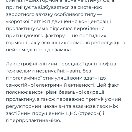
синтез інших гормонів: вона не стимулює, а
пригнічує та відбувається за системою
зворотного зв'язку особливого типу —
«короткої петлі»: підвищення концентрації
пролактину саме підсилює вироблення
пригнічуючого фактору — не пептидних
гормонів, як у всіх інших гормонів репродукції, а
нейромедіатора дофаміна.
Лактотрофні клітини передньої долі гіпофіза
теж вельми незвичайні: навіть без
гіпоталамічної стимуляції вони здатні до
самостійної електричній активності. Цей факт
пояснює високі рівні базальної секреції
пролактину, а також переважно пригнічуючий
регуляторний механізм та взаємозв'язок між
застійним порушенням ЦНС (стресом) і
гіперпролактинемією.