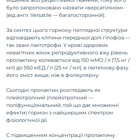
мішеней або рецептивної тканини, тому його
було запропоновано назвати «версатіліном»
(від англ. Versatile — багатосторонній).
За синтез цього гормону пептидної структури
відповідають клітини передньої долі гіпофіза —
так звані лактотрофи. У крові здорових
невагітних жінок репродуктивного віку рівень
пролактину коливається від 150 мМО / л (7,5 нг /
мл) до 550 мЕД / л (25 нг / мл), в лютеїнову фазу
його зміст вище, ніж в фолікулярну.
Сьогодні пролактин розглядають як
плейотропний (плейотропний —
поліфункціональний, той що дає множинні
ефекти) гормон з найширшим спектром
фізіологічної дії.
C підвищенням концентрації пролактину