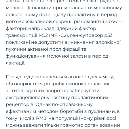
час вагітності та експресії генів білків грудного
молока. Ці тканини протиставляють можливому
онкогенному потенціалу пролактину в період
його максімальной секреції різноманітні захисні
фактори: наприклад, ядерний фактор
транскрипції 1-C2 (NF1-C2), ген-супресор p53
покликані не допустити виникнення злоякісної
пухлини активної проліферації та
функціонування молочної залози в період
лактації.
Поряд з удосконаленням агоністів дофаміну,
обговорюється розробка моноклональних
антитіл, здатних зворотно заблокувати
екстрацелюлярну частину пролактинових
рецепторів. Однак по-справжньому
ефективним методом боротьби з пухлинами, в
тому числі з РМЗ, на популяційному рівні досі
можна вважати тільки грамотно організований