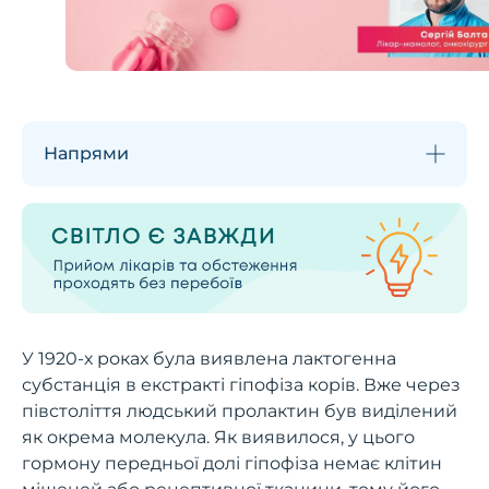
Напрями
У 1920-х роках була виявлена ​​лактогенна
субстанція в екстракті гіпофіза корів. Вже через
півстоліття людський пролактин був виділений
як окрема молекула. Як виявилося, у цього
гормону передньої долі гіпофіза немає клітин