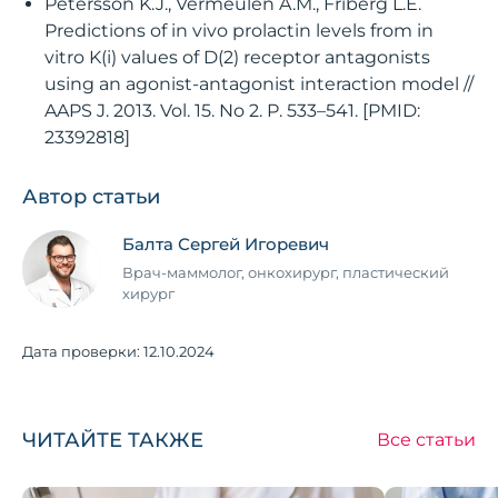
Petersson K.J., Vermeulen A.M., Friberg L.E.
Predictions of in vivo prolactin levels from in
vitro K(i) values of D(2) receptor antagonists
using an agonist-antagonist interaction model //
AAPS J. 2013. Vol. 15. No 2. P. 533–541. [PMID:
23392818]
Автор статьи
Балта Сергей Игоревич
Врач-маммолог, онкохирург, пластический
хирург
Дата проверки:
12.10.2024
ЧИТАЙТЕ ТАКЖЕ
Все статьи