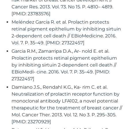
Cancer Res. 2013. Vol. 73. No 15. P. 4810– 4819.
[PMID: 23783576]
Meléndez Garcia R. et al. Prolactin protects
retinal pigment epithelium by inhibiting sirtuin
2-dependent cell death // EBioMedicine. 2016.
Vol. 7. P. 35–49. [PMID: 27322457]
Garcia R.M., Zamarripa D.A., Ar- nold E. et al.
Prolactin protects retinal pigment epithelium
by inhibiting sirtuin 2-dependent cell death //
EBioMedi- cine. 2016. Vol. 7. P. 35–49. [PMID:
27322457]
Damiano J.S., Rendahl K.G., Ka- rim C. et al.
Neutralization of prolactin receptor function by
monoclonal antibody LFA102, a novel potential
therapeutic for the treatment of breast cancer //
Mol. Cancer Ther. 2013. Vol. 12. No 3. P. 295–305.
[PMID: 23270929]