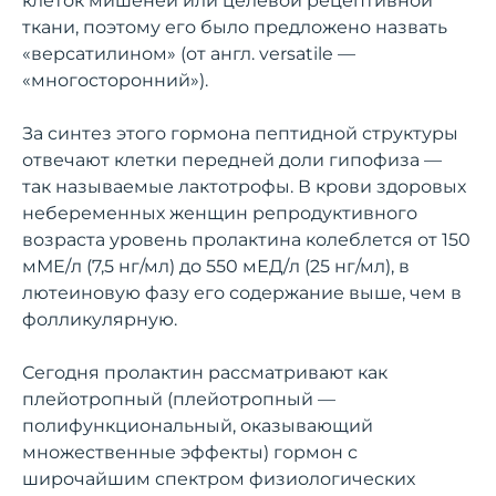
клеток мишеней или целевой рецептивной
ткани, поэтому его было предложено назвать
«версатилином» (от англ. versatile —
«многосторонний»).
За синтез этого гормона пептидной структуры
отвечают клетки передней доли гипофиза —
так называемые лактотрофы. В крови здоровых
небеременных женщин репродуктивного
возраста уровень пролактина колеблется от 150
мМЕ/л (7,5 нг/мл) до 550 мЕД/л (25 нг/мл), в
лютеиновую фазу его содержание выше, чем в
фолликулярную.
Сегодня пролактин рассматривают как
плейотропный (плейотропный —
полифункциональный, оказывающий
множественные эффекты) гормон с
широчайшим спектром физиологических