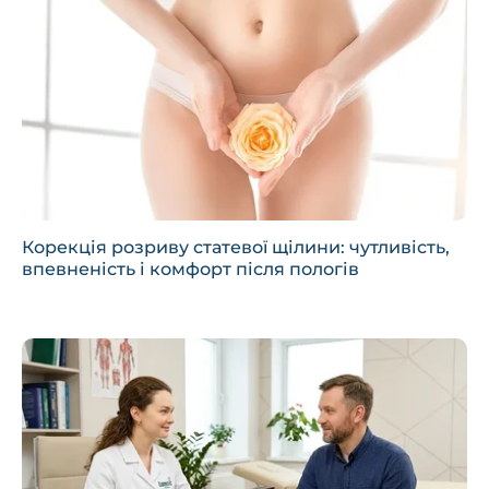
Корекція розриву статевої щілини: чутливість,
впевненість і комфорт після пологів