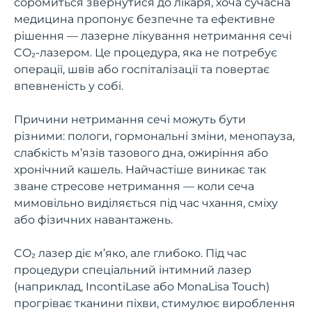
соромиться звернутися до лікаря, хоча сучасна
медицина пропонує безпечне та ефективне
рішення — лазерне лікування нетримання сечі
CO₂-лазером. Це процедура, яка не потребує
операції, швів або госпіталізації та повертає
впевненість у собі.
Причини нетримання сечі можуть бути
різними: пологи, гормональні зміни, менопауза,
слабкість м’язів тазового дна, ожиріння або
хронічний кашель. Найчастіше виникає так
зване стресове нетримання — коли сеча
мимовільно виділяється під час чхання, сміху
або фізичних навантажень.
CO₂ лазер діє м’яко, але глибоко. Під час
процедури спеціальний інтимний лазер
(наприклад, IncontiLase або MonaLisa Touch)
прогріває тканини піхви, стимулює вироблення