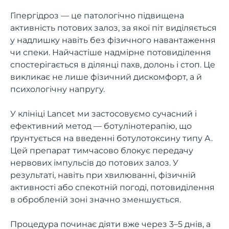
Гіпергідроз — це патологічно підвищена
активність потових залоз, за якої піт виділяється
у надлишку навіть без фізичного навантаження
чи спеки. Найчастіше надмірне потовиділення
спостерігається в ділянці пахв, долонь і стоп. Це
викликає не лише фізичний дискомфорт, а й
психологічну напругу.
У клініці Lancet ми застосовуємо сучасний і
ефективний метод — ботулінотерапію, що
ґрунтується на введенні ботулотоксину типу А.
Цей препарат тимчасово блокує передачу
нервових імпульсів до потових залоз. У
результаті, навіть при хвилюванні, фізичній
активності або спекотній погоді, потовиділення
в обробленій зоні значно зменшується.
Процедура починає діяти вже через 3–5 днів, а