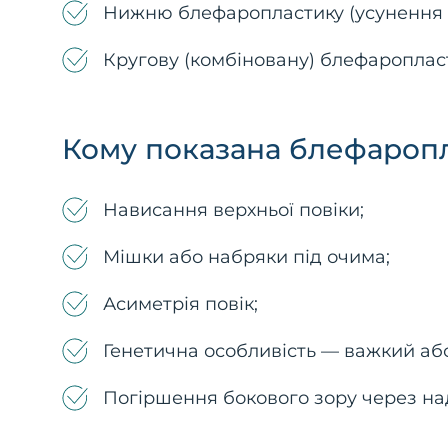
Нижню блефаропластику (усунення м
Кругову (комбіновану) блефароплас
Кому показана блефароп
Нависання верхньої повіки;
Мішки або набряки під очима;
Асиметрія повік;
Генетична особливість — важкий аб
Погіршення бокового зору через на