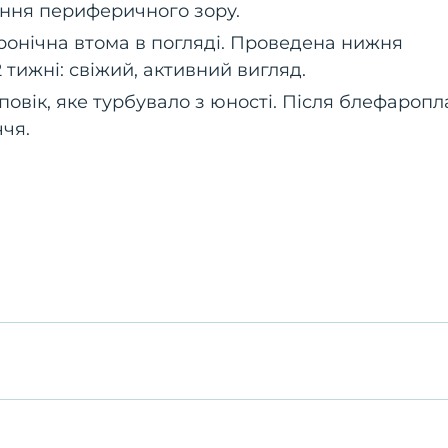
ення периферичного зору.
 хронічна втома в погляді. Проведена нижня
тижні: свіжий, активний вигляд.
 повік, яке турбувало з юності. Після блефароп
чя.