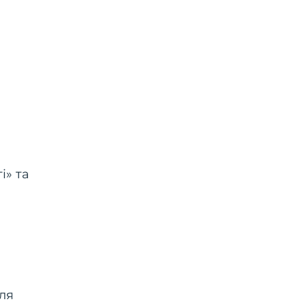
і» та
сля