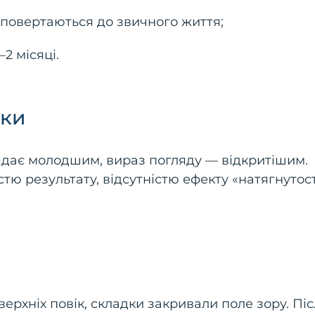
в повертаються до звичного життя;
2 місяці.
ики
ядає молодшим, вираз погляду — відкритішим.
тю результату, відсутністю ефекту «натягнутост
ерхніх повік, складки закривали поле зору. Пі