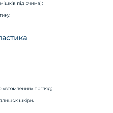
ішків під очима);
тику.
ластика
о «втомлений» погляд;
длишок шкіри.