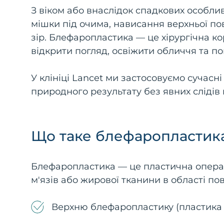
З віком або внаслідок спадкових особлив
мішки під очима, нависання верхньої пов
зір. Блефаропластика — це хірургічна кор
відкрити погляд, освіжити обличчя та п
У клініці Lancet ми застосовуємо сучасн
природного результату без явних слідів
Що таке блефаропластик
Блефаропластика — це пластична операц
м'язів або жирової тканини в області пов
Верхню блефаропластику (пластика в