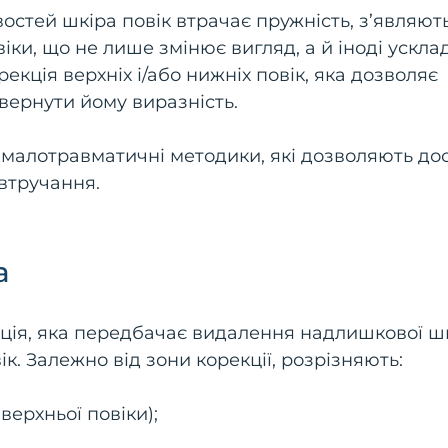
остей шкіра повік втрачає пружність, з’являют
іки, що не лише змінює вигляд, а й іноді ускл
екція верхніх і/або нижніх повік, яка дозволяє
овернути йому виразність.
і малотравматичні методики, які дозволяють до
 втручання.
а
ія, яка передбачає видалення надлишкової шк
ік. Залежно від зони корекції, розрізняють:
ерхньої повіки);