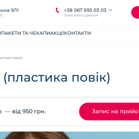
+38 067 593 03 03
ьна 9/11
00
Замовити дзвінок
И
ПАКЕТИ ТА ЧЕКАПИ
АКЦІЇ
КОНТАКТИ
стика повік)
(пластика повік)
га
—
від 950 грн.
Запис на прий