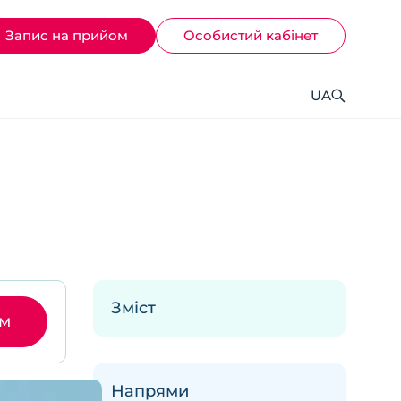
Запис на прийом
Ocoбистий кабінет
UA
Зміст
ом
Напрями