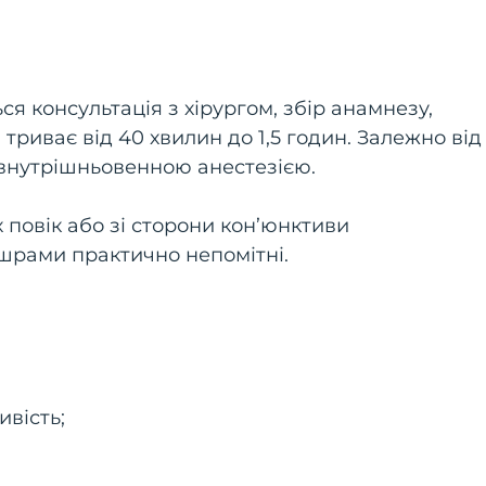
я консультація з хірургом, збір анамнезу,
триває від 40 хвилин до 1,5 годин. Залежно від
 внутрішньовенною анестезією.
 повік або зі сторони кон’юнктиви
 шрами практично непомітні.
ивість;