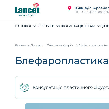
Київ, вул. Арсенал
ПН.- СБ.: 08:00 до 20:
КЛІНІКА
ПОСЛУГИ
ЛІКАРІ
ПАЦІЄНТАМ
ЦІН
Головна
Послуги
Пластична хірургія
Блефаропластика (пла
Блефаропластика 
Консультація пластичного хірур