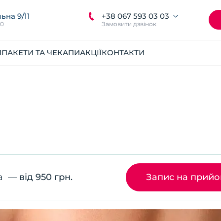
+38 067 593 03 03
ьна 9/11
00
Замовити дзвінок
И
ПАКЕТИ ТА ЧЕКАПИ
АКЦІЇ
КОНТАКТИ
га
—
від 950 грн.
Запис на прий