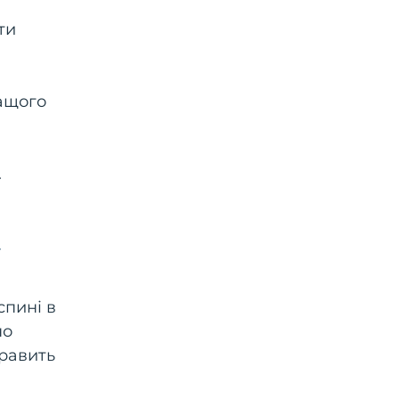
ти
ращого
.
у
спині в
но
править