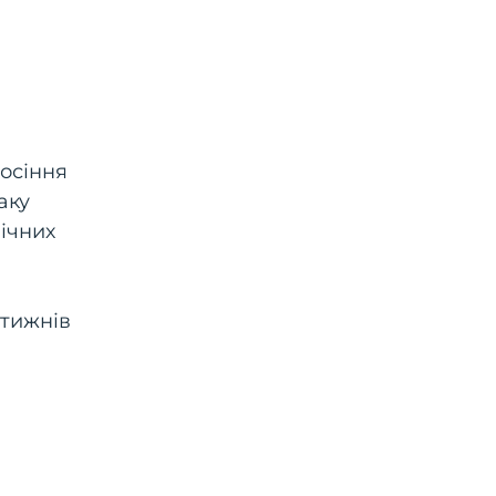
носіння
аку
нічних
 тижнів