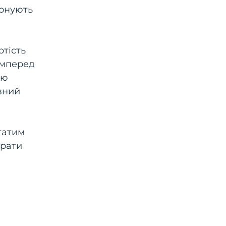
понують
ртість
самперед
ію
ивний
гатим
брати