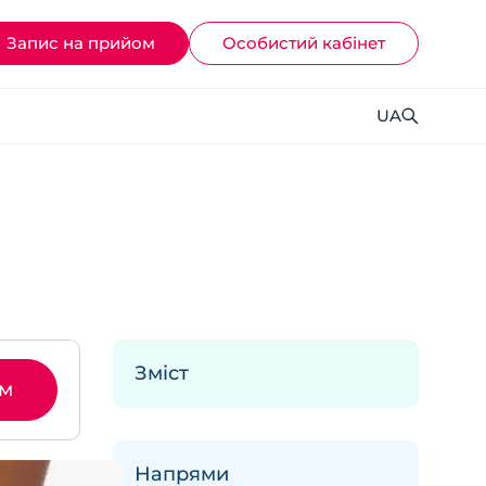
Запис на прийом
Ocoбистий кабінет
UA
Зміст
ом
Напрями