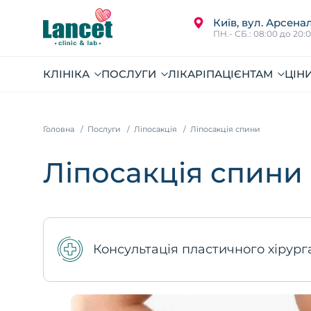
Київ, вул. Арсенал
ПН.- СБ.: 08:00 до 20:
КЛІНІКА
ПОСЛУГИ
ЛІКАРІ
ПАЦІЄНТАМ
ЦІН
Головна
Послуги
Ліпосакція
Ліпосакція спини
Ліпосакція спини
Консультація пластичного хірур