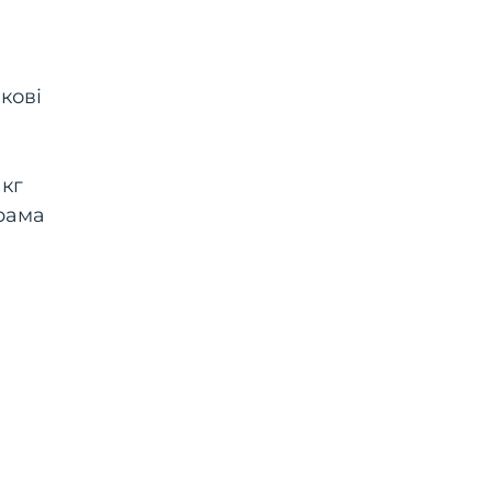
кові
 кг
грама