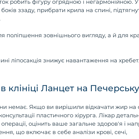
аток робить фігуру огрядною і негармонійною. У
 боків ззаду, прибрати крила на спині, підтягну
.
ля поліпшення зовнішнього вигляду, а й для к
пині ліпосакція знижує навантаження на хребет
в клініці Ланцет на Печерськ
ини немає. Якщо ви вирішили відкачати жир на 
 консультації пластичного хірурга. Лікар деталь
 операції, оцінить ваше загальне здоров'я і на
ня, що включає в себе аналізи крові, сечі,