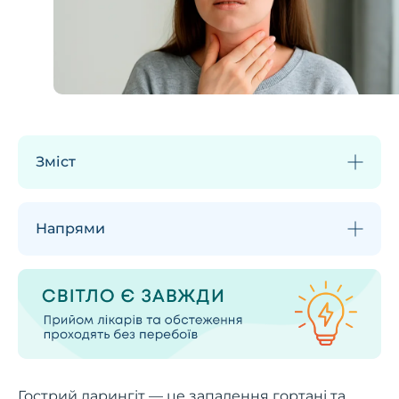
Зміст
Напрями
Гострий ларингіт — це запалення гортані та