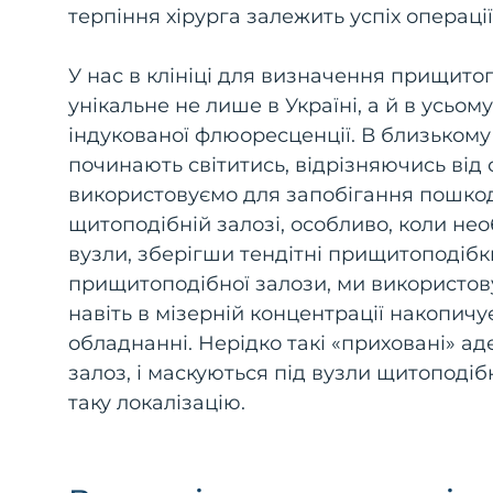
терпіння хірурга залежить успіх операції
У нас в клініці для визначення прищитоп
унікальне не лише в Україні, а й в усьо
індукованої флюоресценції. В близькому
починають світитись, відрізняючись від
використовуємо для запобігання пошкод
щитоподібній залозі, особливо, коли не
вузли, зберігши тендітні прищитоподібки
прищитоподібної залози, ми використову
навіть в мізерній концентрації накопичу
обладнанні. Нерідко такі «приховані» а
залоз, і маскуються під вузли щитоподі
таку локалізацію.