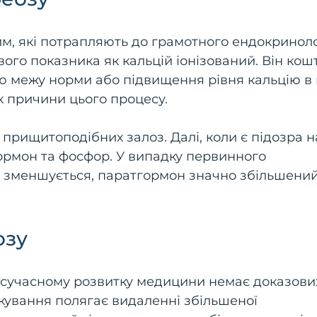
им, які потрапляють до грамотного ендокриноло
го показника як кальцій іонізований. Він кош
ю межу норми або підвищення рівня кальцію в 
 причини цього процесу.
прищитоподібних залоз. Далі, коли є підозра н
ормон та фосфор. У випадку первинного
р зменшується, паратгормон значно збільшений
озу
а сучасному розвитку медицини немає доказови
кування полягає видаленні збільшеної