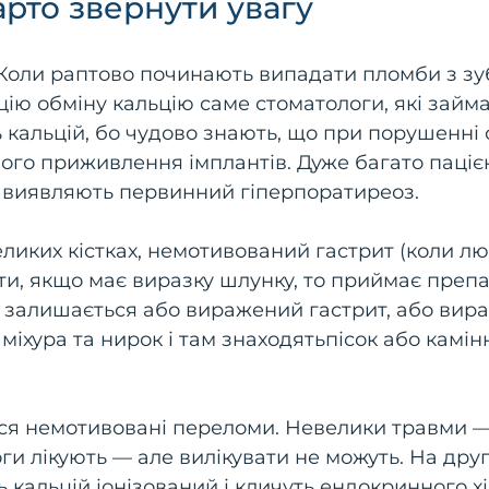
арто звернути увагу
Коли раптово починають випадати пломби з зуб
ію обміну кальцію саме стоматологи, які займ
ь кальцій, бо чудово знають, що при порушенні
го приживлення імплантів. Дуже багато паціє
и виявляють первинний гіперпоратиреоз.
великих кістках, немотивований гастрит (коли л
ти, якщо має виразку шлунку, то приймає преп
і залишається або виражений гастрит, або вира
іхура та нирок і там знаходятьпісок або камінн
ся немотивовані переломи. Невелики травми 
и лікують — але вилікувати не можуть. На друг
 кальцій іонізований і кличуть ендокринного х