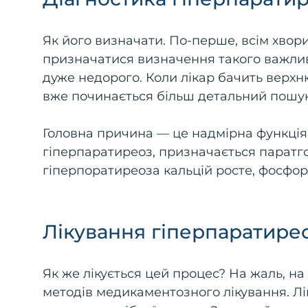
Як його визначати. По-перше, всім хвор
призначатися визначення такого важливо
дуже недорого. Коли лікар бачить верхн
вже починається більш детальний пошук
Головна причина — це надмірна функція 
гіперпаратиреоз, призначається паратг
гіперпоратиреоза кальцій росте, фосфо
Лікування гіперпаратире
Як же лікується цей процес? На жаль, н
методів медикаментозного лікування. Лі