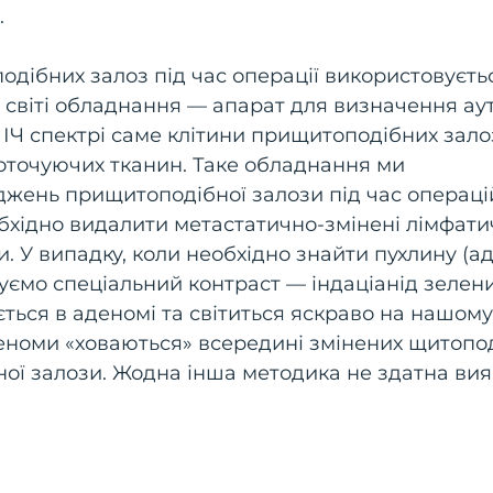
.
одібних залоз під час операції використовуєть
му світі обладнання — апарат для визначення аут
 ІЧ спектрі саме клітини прищитоподібних зало
 оточуючих тканин. Таке обладнання ми
жень прищитоподібної залози під час операці
обхідно видалити метастатично-змінені лімфати
. У випадку, коли необхідно знайти пухлину (а
ємо спеціальний контраст — індаціанід зелени
ється в аденомі та світиться яскраво на нашому
деноми «ховаються» всередині змінених щитопо
бної залози. Жодна інша методика не здатна ви