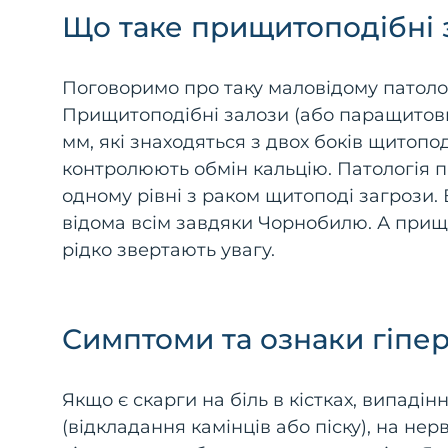
Що таке прищитоподібні з
Поговоримо про таку маловідому патолог
Прищитоподібні залози (або паращитови
мм, які знаходяться з двох боків щитопо
контролюють обмін кальцію. Патологія 
одному рівні з раком щитоподі загрози. 
відома всім завдяки Чорнобилю. А прищи
рідко звертають увагу.
Симптоми та ознаки гіпе
Якщо є скарги на біль в кістках, випаді
(відкладання камінців або піску), на не