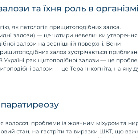
алози та їхня роль в організм
ію, як патологія прищитоподібних залоз.
дні залози) — це чотири невелички утворення 
дібної залози на зовнішній поверхні. Вони
прищитоподібних залоз зустрічається приблизн
В Україні рак щитоподібної залози — це пробле
топодібні залози — це Тера Інкогніта, на яку 
рпаратиреозу
ння волосся, проблеми із жовчним міхуром та н
рвовий стан, на гастріти та виразки ШКТ, що важ