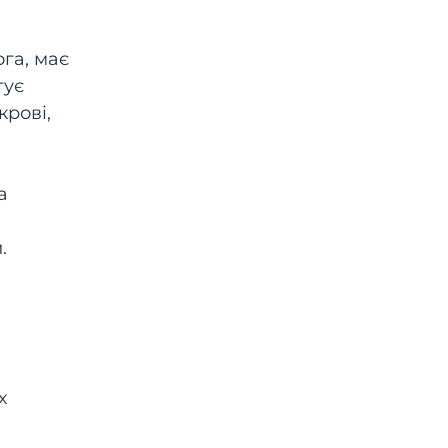
га, має
тує
крові,
а
.
х