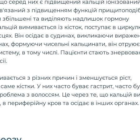
кщо серед них є підвищений кальцій іонізовани
ов'язаний з підвищенням функцій прищитоподі
и збільшені та виділяють надлишок гормону
льцій вимивається із кісток, поступає в цирку
ісцях. Він осідає в судинах, викликаючи вираже
анах, формуючи чисельні кальцинати, він отруює
истему, в тому числі. Пацієнти стають знервова
ії.
ивається з різних причин і зменшується ріст,
саме кістки. У них часто буває гастрит, часто б
роблема з волоссям. Це через те, що кальцій в
я, в периферійну кров та осідає в інших органах.
реозу