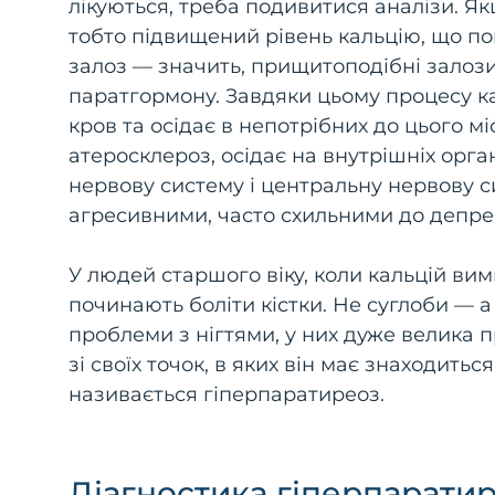
лікуються, треба подивитися аналізи. Я
тобто підвищений рівень кальцію, що п
залоз — значить, прищитоподібні залоз
паратгормону. Завдяки цьому процесу ка
кров та осідає в непотрібних до цього м
атеросклероз, осідає на внутрішніх орг
нервову систему і центральну нервову с
агресивними, часто схильними до депрес
У людей старшого віку, коли кальцій вим
починають боліти кістки. Не суглоби — а 
проблеми з нігтями, у них дуже велика п
зі своїх точок, в яких він має знаходитьс
називається гіперпаратиреоз.
Діагностика гіперпарати