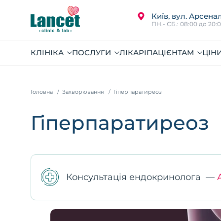
Київ, вул. Арсенал
ПН.- СБ.: 08:00 до 20:
КЛІНІКА
ПОСЛУГИ
ЛІКАРІ
ПАЦІЄНТАМ
ЦІН
Головна
Захворювання
Гіперпаратиреоз
Гіперпаратиреоз
Консультація ендокринолога
—