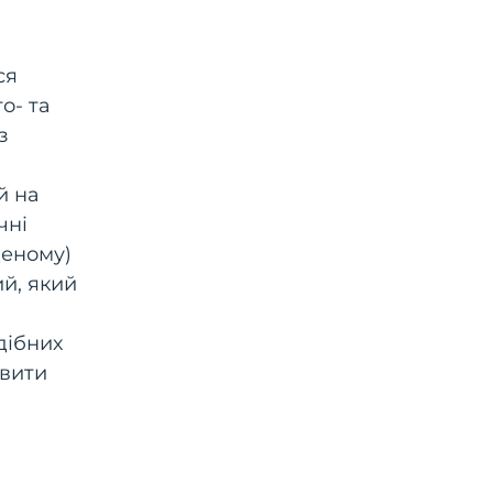
ся
о- та
з
й на
чні
деному)
й, який
дібних
явити