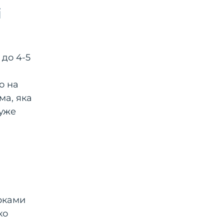
і
до 4-5
о на
ма, яка
дуже
ирками
ко