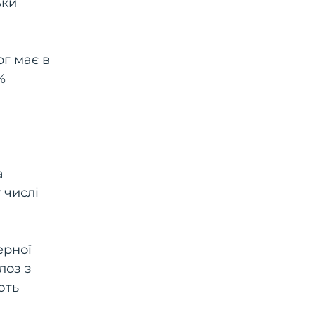
ьки
рг має в
%
а
 числі
ерної
лоз з
ють
і