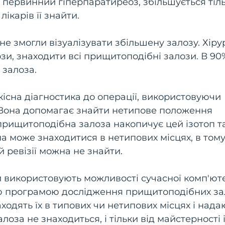
 первинний гіперпаратиреоз, збільшується тіл
ікарів її знайти.
 не змогли візуалізувати збільшену залозу. Хіру
ози, знаходити всі прищитоподібні залози. В 90
залоза.
кісна діагностика до операції, використовуючи
 Вона допомагає знайти нетипове положення
рищитоподібна залоза накопичує цей ізотоп т
а може знаходитися в нетипових місцях, в тому
 ревізії можна не знайти.
и використовують можливості сучасної комп'ют
ою програмою дослідження прищитоподібних за
одять їх в типових чи нетипових місцях і нада
алоза не знаходиться, і тільки від майстерності 