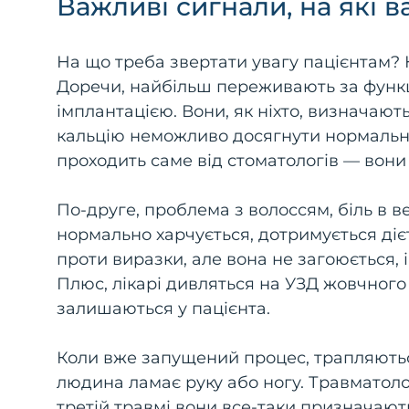
Важливі сигнали, на які в
На що треба звертати увагу пацієнтам? 
Доречи, найбільш переживають за функц
імплантацією. Вони, як ніхто, визначают
кальцію неможливо досягнути нормально
проходить саме від стоматологів — вон
По-друге, проблема з волоссям, біль в 
нормально харчується, дотримується діє
проти виразки, але вона не загоюється, 
Плюс, лікарі дивляться на УЗД жовчного м
залишаються у пацієнта.
Коли вже запущений процес, трапляють
людина ламає руку або ногу. Травматолог
третій травмі вони все-таки призначають