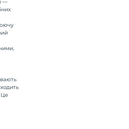
й —
бних
люючу
ний
ними,
увають
иходить
 Це