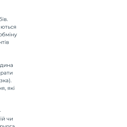
ів.
аються
 обміну
нтів
юдина
арати
зка).
я, які
—
ій чи
ірурга