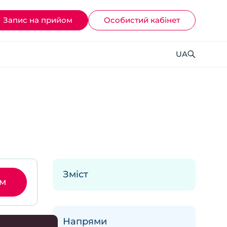
Запис на прийом
Ocoбистий кабінет
UA
Зміст
ом
Напрями