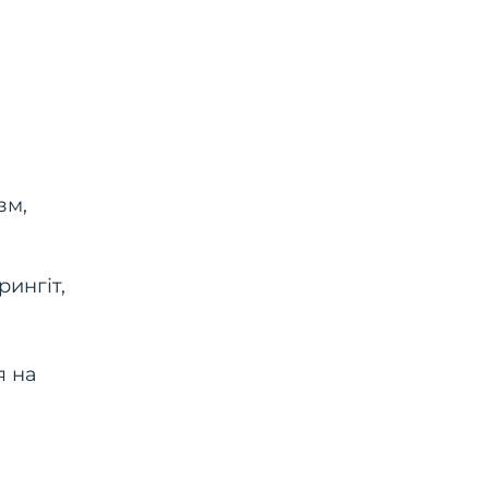
зм,
рингіт,
я на