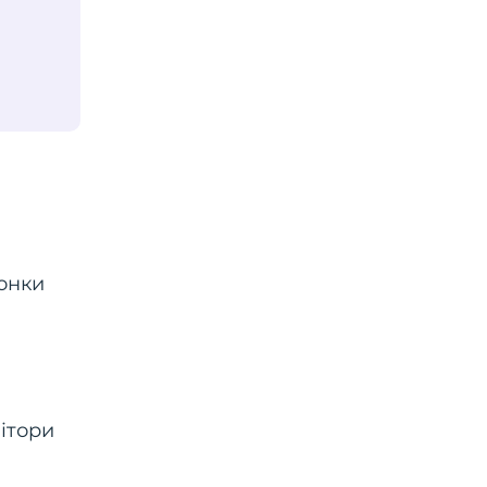
онки
ітори