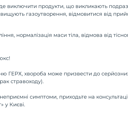
уде виключити продукти, що викликають подра
двищують газоутворення, відмовитися від прий
іння, нормалізація маси тіла, відмова від тісно
юкс!
нню ГЕРХ, хвороба може призвести до серйозни
рак стравоходу).
і неприємні симптоми, приходьте на консультац
» у Києві.