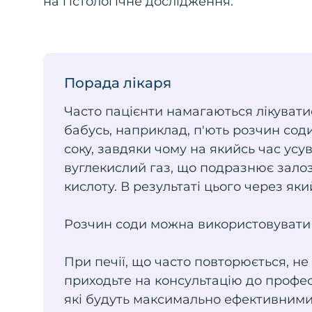
на гістологічне дослідження.
Порада лікаря
Часто пацієнти намагаються лікуват
бабусь, наприклад, п'ють розчин сод
соку, завдяки чому на якийсь час усу
вуглекислий газ, що подразнює залоз
кислоту. В результаті цього через як
Розчин соди можна використовувати у
При печії, що часто повторюється, не
приходьте на консультацію до профес
які будуть максимально ефективними