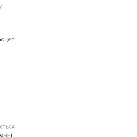
у
роцес
,
ється
енні