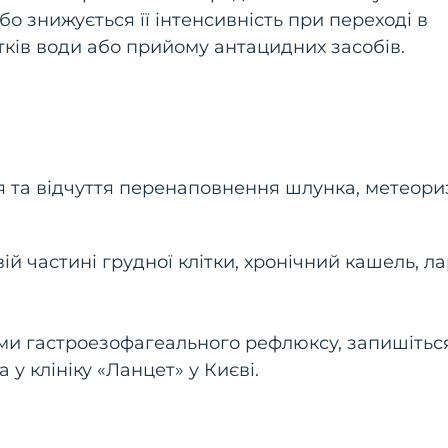
або знижується її інтенсивність при переході в
втків води або прийому антацидних засобів.
 та відчуття перенаповнення шлунка, метеори
ій частині грудної клітки, хронічний кашель, ла
ми гастроезофагеального рефлюксу, запишітьс
у клініку «Ланцет» у Києві.