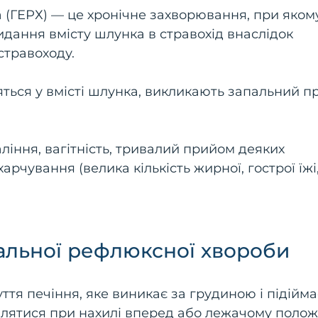
(ГЕРХ) — це хронічне захворювання, при яком
идання вмісту шлунка в стравохід внаслідок
стравоходу.
ться у вмісті шлунка, викликають запальний п
ління, вагітність, тривалий прийом деяких
рчування (велика кількість жирної, гострої їжі
альної рефлюксної хвороби
ття печіння, яке виникає за грудиною і підійма
влятися при нахилі вперед або лежачому полож