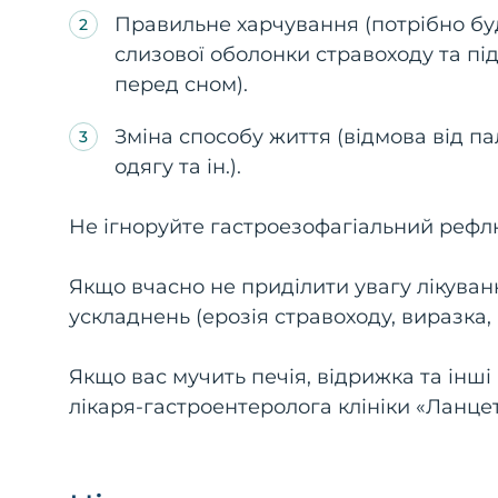
Правильне харчування (потрібно б
слизової оболонки стравоходу та пі
перед сном).
Зміна способу життя (відмова від пал
одягу та ін.).
Не ігноруйте гастроезофагіальний рефл
Якщо вчасно не приділити увагу лікува
ускладнень (ерозія стравоходу, виразка, 
Якщо вас мучить печія, відрижка та інш
лікаря-гастроентеролога клініки «Ланцет