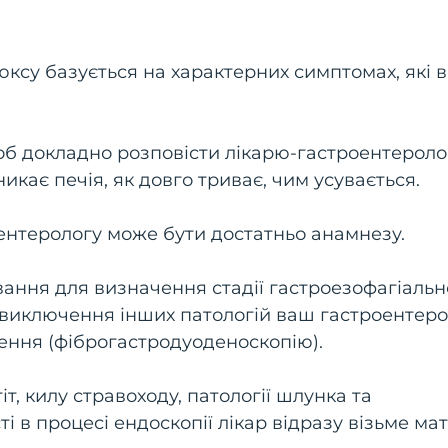
ксу базується на характерних симптомах, які в
об докладно розповісти лікарю-гастроентероло
никає печія, як довго триває, чим усувається.
ентерологу може бути достатньо анамнезу.
ання для визначення стадії гастроезофагіальн
я виключення інших патологій ваш гастроентер
ння (фіброгастродуоденоскопію).
, килу стравоходу, патології шлунка та
 в процесі ендоскопії лікар відразу візьме ма