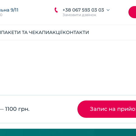
+38 067 593 03 03
ьна 9/11
00
Замовити дзвінок
И
ПАКЕТИ ТА ЧЕКАПИ
АКЦІЇ
КОНТАКТИ
—
1100 грн.
Запис на прий