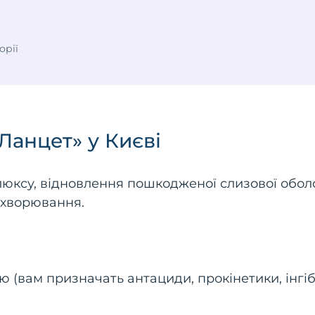
орії
«Ланцет» у Києві
юксу, відновлення пошкодженої слизової обол
ахворювання.
 (вам призначать антациди, прокінетики, інгіб