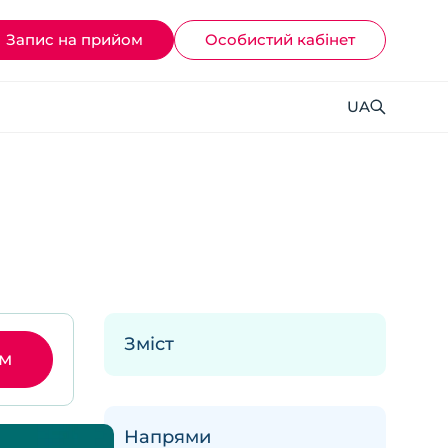
Запис на прийом
Ocoбистий кабінет
UA
Зміст
ом
Напрями