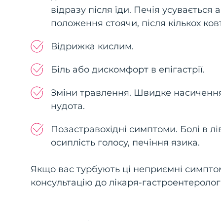
відразу після їди. Печія усувається 
положення стоячи, після кількох ко
Відрижка кислим.
Біль або дискомфорт в епігастрії.
Зміни травлення. Швидке насичення
нудота.
Позастравохідні симптоми. Болі в лів
осиплість голосу, печіння язика.
Якщо вас турбують ці неприємні симпто
консультацію до лікаря-гастроентеролога 