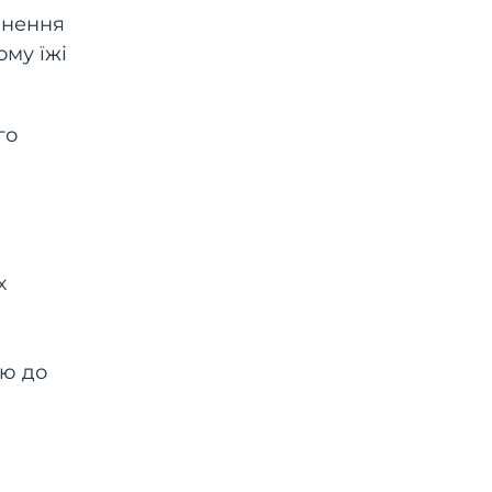
знення
ому їжі
го
х
ію до