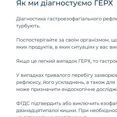
Як ми діагностуємо ГЕРХ
Діагностика гастроезофагіального рефлю
турбують.
Поспостерігайте за своїм організмом, щ
яких продуктів, в яких ситуаціях у вас ви
Якщо це легкий випадок ГЕРХ, то гастро
У випадках тривалого перебігу захворюв
рефлюксу, його ускладнень, а також дл
може призначити ендоскопічне дослідже
ФГДС підтвердить або виключить езофагіт
дванадцятипалої кишки. При необхідності