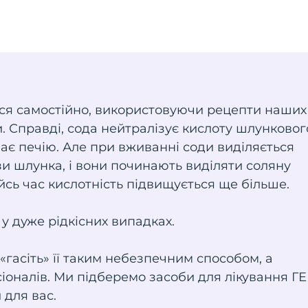
ися самостійно, використовуючи рецепти наших
и. Справді, сода нейтралізує кислоту шлунковог
ває печію. Але при вживанні соди виділяється
и шлунка, і вони починають виділяти соляну
ийсь час кислотність підвищується ще більше.
 дуже рідкісних випадках.
 «гасіть» її таким небезпечним способом, а
іоналів. Ми підберемо засоби для лікування ГЕ
 для вас.