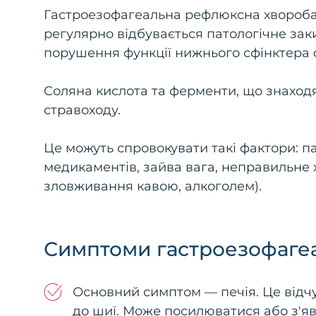
Гастроезофагеальна рефлюксна хвороба 
регулярно відбувається патологічне зак
порушення функції нижнього сфінктера 
Соляна кислота та ферменти, що знаходя
стравоходу.
Це можуть спровокувати такі фактори: па
медикаментів, зайва вага, неправильне ха
зловживання кавою, алкоголем).
Симптоми гастроезофаге
Основний симптом — печія. Це відчу
до шиї. Може посилюватися або з'я