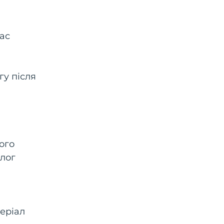
ас
гу після
ого
олог
теріал