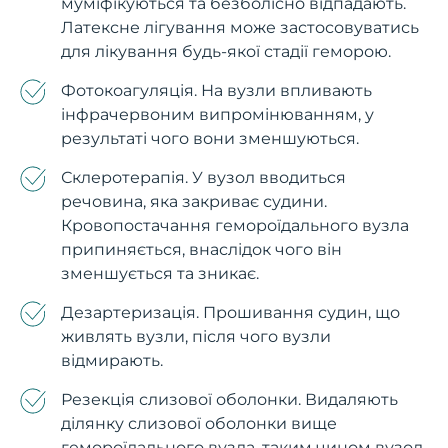
муміфікуються та безболісно відпадають.
Латексне лігування може застосовуватись
для лікування будь-якої стадії геморою.
Фотокоагуляція. На вузли впливають
інфрачервоним випромінюванням, у
результаті чого вони зменшуються.
Склеротерапія. У вузол вводиться
речовина, яка закриває судини.
Кровопостачання гемороїдального вузла
припиняється, внаслідок чого він
зменшується та зникає.
Дезартеризація. Прошивання судин, що
живлять вузли, після чого вузли
відмирають.
Резекція слизової оболонки. Видаляють
ділянку слизової оболонки вище
гемороїдального вузла, таким чином вузол