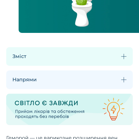
Зміст
Напрями
Геморой — це варикозне розширення вен