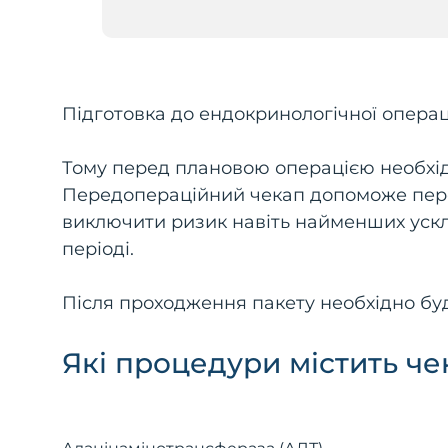
Підготовка до ендокринологічної операц
Тому перед плановою операцією необхі
Передопераційний чекап допоможе пере
виключити ризик навіть найменших ускл
періоді.
Після проходження пакету необхідно буд
Які процедури містить че