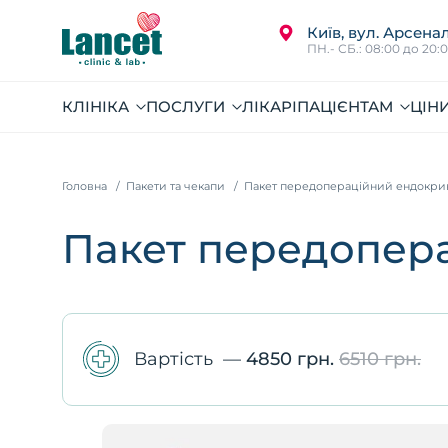
Київ, вул. Арсенал
ПН.- СБ.: 08:00 до 20:
КЛІНІКА
ПОСЛУГИ
ЛІКАРІ
ПАЦІЄНТАМ
ЦІН
Головна
Пакети та чекапи
Пакет передопераційний ендокри
Пакет передопер
Вартість
—
4850 грн.
6510 грн.