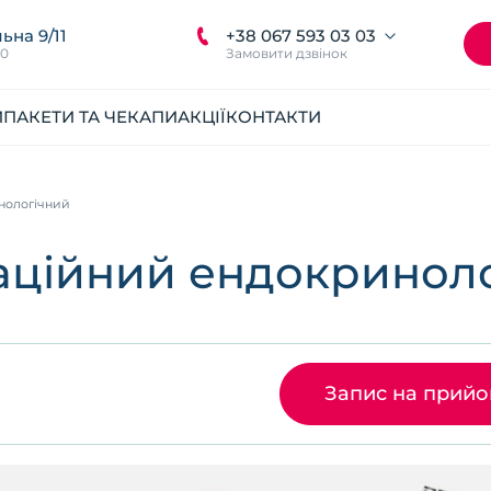
+38 067 593 03 03
ьна 9/11
00
Замовити дзвінок
И
ПАКЕТИ ТА ЧЕКАПИ
АКЦІЇ
КОНТАКТИ
нологічний
аційний ендокринол
Запис на прий