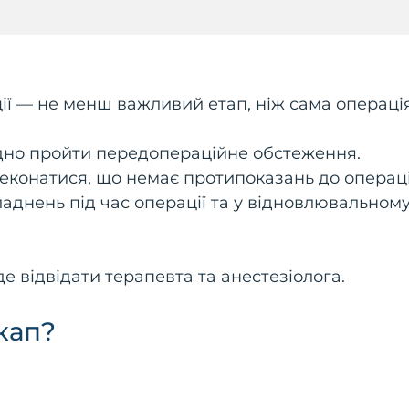
ії — не менш важливий етап, ніж сама операція
дно пройти передопераційне обстеження.
конатися, що немає протипоказань до операці
аднень під час операції та у відновлювальном
е відвідати терапевта та анестезіолога.
кап?