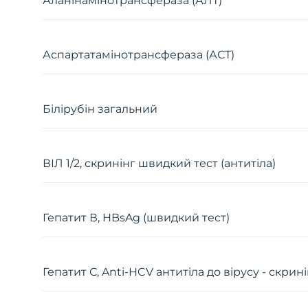
Аланінамінотрансфераза (АЛТ)
Аспартатамінотрансфераза (АСТ)
Білірубін загальний
ВІЛ 1/2, скринінг швидкий тест (антитіла)
Гепатит В, HBsAg (швидкий тест)
Гепатит С, Anti-HCV антитіла до вірусу - скрин