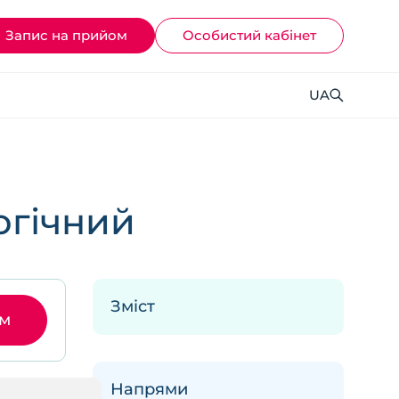
Запис на прийом
Ocoбистий кабінет
UA
огічний
Зміст
ом
Напрями