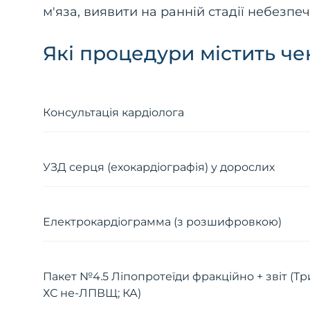
м'яза, виявити на ранній стадії небезпеч
Які процедури містить че
Консультація кардіолога
УЗД серця (ехокардіографія) у дорослих
Електрокардіограмма (з розшифровкою)
Пакет №4.5 Ліпопротеїди фракційно + звіт 
ХС не-ЛПВЩ; КА)