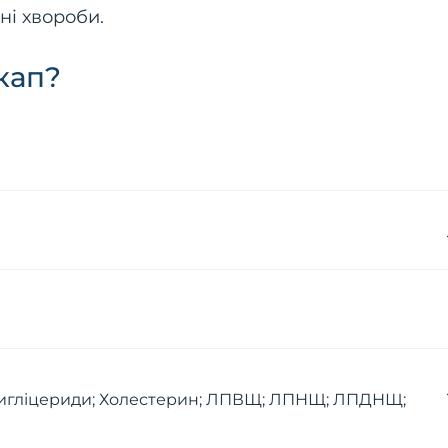
ні хвороби.
кап?
(Тригліцериди; Холестерин; ЛПВЩ; ЛПНЩ; ЛПДНЩ;