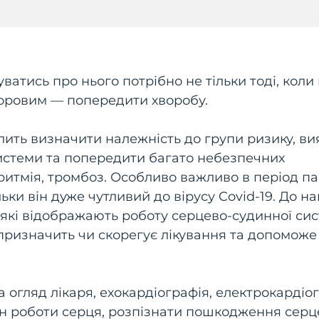
ватись про нього потрібно не тільки тоді, коли
доровим — попередити хворобу.
лить визначити належність до групи ризику, ви
истеми та попередити багато небезпечних
 аритмія, тромбоз. Особливо важливо в період па
ьки він дуже чутливий до вірусу Covid-19. До н
які відображають роботу серцево-судинної сис
 призначить чи скорегує лікування та допоможе
а огляд лікаря, ехокардіографія, електрокардіо
тан роботи серця, розпізнати пошкодження серц