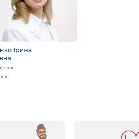
нко Ірина
вна
діолог
оків