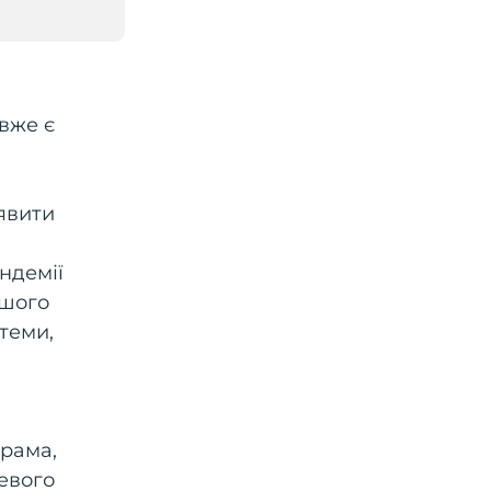
 вже є
явити
ндемії
ашого
теми,
грама,
евого