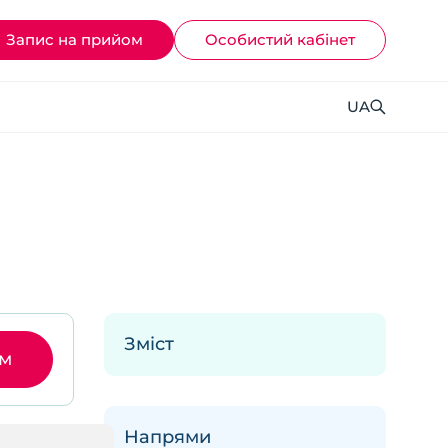
Запис на прийом
Ocoбистий кабінет
UA
Зміст
ом
Напрями