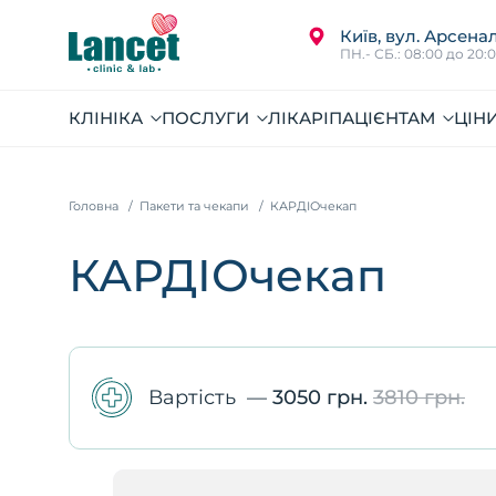
Київ, вул. Арсенал
ПН.- СБ.: 08:00 до 20:
КЛІНІКА
ПОСЛУГИ
ЛІКАРІ
ПАЦІЄНТАМ
ЦІН
Головна
Пакети та чекапи
КАРДІОчекап
КАРДІОчекап
Вартість
—
3050 грн.
3810 грн.