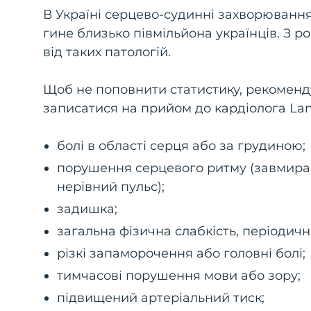
В Україні серцево-судинні захворюванн
гине близько півмільйона українців. З р
від таких патологій.
Щоб не поповнити статистику, рекоменд
записатися на прийом до кардіолога Lanc
болі в області серця або за грудиною;
порушення серцевого ритму (завмиранн
нерівний пульс);
задишка;
загальна фізична слабкість, періодична
різкі запаморочення або головні болі;
тимчасові порушення мови або зору;
підвищений артеріальний тиск;