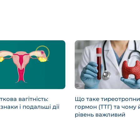
кова вагітність:
Що таке тиреотропн
знаки і подальші дії
гормон (ТТГ) та чому 
рівень важливий