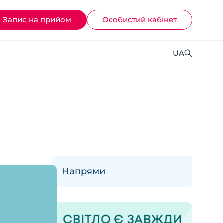
Запис на прийом
Ocoбистий кабінет
UA
Напрями