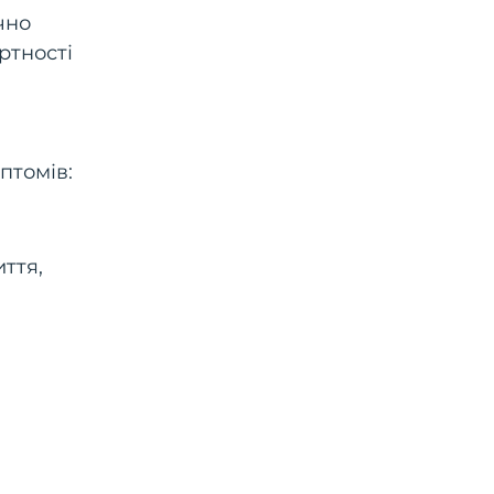
чно
ртності
птомів:
ття,