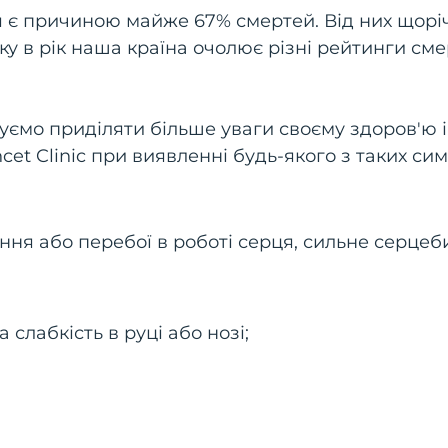
я є причиною майже 67% смертей. Від них щорі
оку в рік наша країна очолює різні рейтинги сме
уємо приділяти більше уваги своєму здоров'ю і
et Clinic при виявленні будь-якого з таких сим
я або перебої в роботі серця, сильне серцеби
 слабкість в руці або нозі;