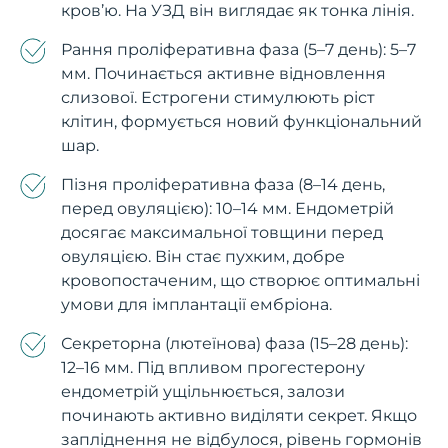
кров’ю. На УЗД він виглядає як тонка лінія.
Рання проліферативна фаза (5–7 день): 5–7
мм. Починається активне відновлення
слизової. Естрогени стимулюють ріст
клітин, формується новий функціональний
шар.
Пізня проліферативна фаза (8–14 день,
перед овуляцією): 10–14 мм. Ендометрій
досягає максимальної товщини перед
овуляцією. Він стає пухким, добре
кровопостаченим, що створює оптимальні
умови для імплантації ембріона.
Секреторна (лютеїнова) фаза (15–28 день):
12–16 мм. Під впливом прогестерону
ендометрій ущільнюється, залози
починають активно виділяти секрет. Якщо
запліднення не відбулося, рівень гормонів