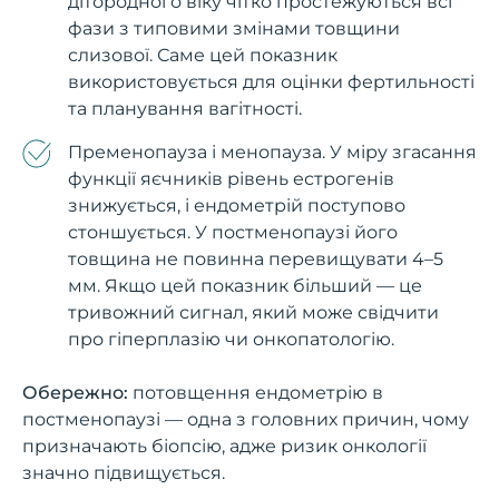
дітородного віку чітко простежуються всі
фази з типовими змінами товщини
слизової. Саме цей показник
використовується для оцінки фертильності
та планування вагітності.
Пременопауза і менопауза. У міру згасання
функції яєчників рівень естрогенів
знижується, і ендометрій поступово
стоншується. У постменопаузі його
товщина не повинна перевищувати 4–5
мм. Якщо цей показник більший — це
тривожний сигнал, який може свідчити
про гіперплазію чи онкопатологію.
Обережно:
потовщення ендометрію в
постменопаузі — одна з головних причин, чому
призначають біопсію, адже ризик онкології
значно підвищується.