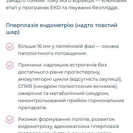
занадто тонкий. Тому його корекція — ключовий
етап у програмах ЕКО та лікуванні безпліддя.
Гіперплазія ендометрію (надто товстий
шар)
Більше 16 мм у лютеїновій фазі — ознака
патологічного потовщення.
Причини: надлишок естрогенів без
достатнього рівня прогестерону,
ановуляторні цикли (відсутність овуляції),
СПКЯ (синдром полікістозних яєчників),
ожиріння та метаболічний синдром,
неконтрольований прийом гормональних
препаратів.
Ризики: формування поліпів, розвиток
ендометріозу, аденоматозна гіперплазія