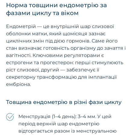
Норма товщини ендометрію за
фазами циклу та віком
Ендометрій — це внутрішній шар слизової
оболонки матки, який щомісяця зазнає
циклічних змін під дією гормонів. Саме його
стан визначає готовність організму до зачаття і
вагітності. Ключовими регуляторами є
естрогени та прогестерон: перші стимулюють
ріст слизової, другий — забезпечує її
секреторну трансформацію для імплантації
ембріона.
Товщина ендометрію в різні фази циклу
Менструація (1–4 день): 3–4 мм. У цей
період верхній шар ендометрію
відторгається разом із менструальною