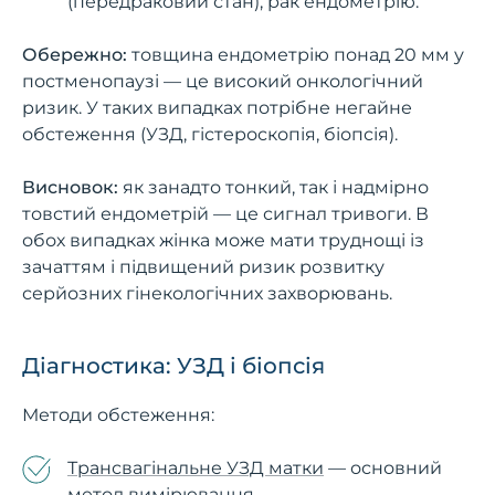
(передраковий стан), рак ендометрію.
Обережно:
товщина ендометрію понад 20 мм у
постменопаузі — це високий онкологічний
ризик. У таких випадках потрібне негайне
обстеження (УЗД, гістероскопія, біопсія).
Висновок:
як занадто тонкий, так і надмірно
товстий ендометрій — це сигнал тривоги. В
обох випадках жінка може мати труднощі із
зачаттям і підвищений ризик розвитку
серйозних гінекологічних захворювань.
Діагностика: УЗД і біопсія
Методи обстеження:
Трансвагінальне УЗД матки
— основний
метод вимірювання.