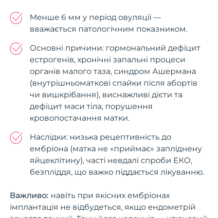
Менше 6 мм у період овуляції —
вважається патологічним показником.
Основні причини: гормональний дефіцит
естрогенів, хронічні запальні процеси
органів малого таза, синдром Ашермана
(внутрішньоматкові спайки після абортів
чи вишкрібання), виснажливі дієти та
дефіцит маси тіла, порушення
кровопостачання матки.
Наслідки: низька рецептивність до
ембріона (матка не «приймає» запліднену
яйцеклітину), часті невдалі спроби ЕКО,
безпліддя, що важко піддається лікуванню.
Важливо:
навіть при якісних ембріонах
імплантація не відбудеться, якщо ендометрій