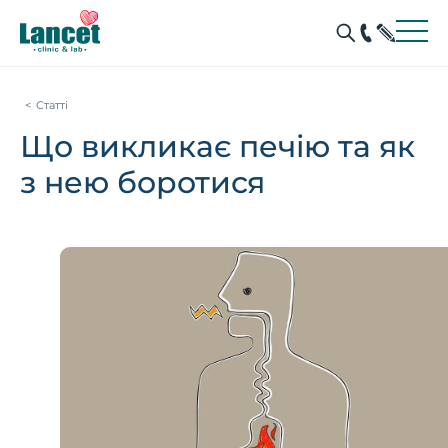
Статті
Що викликає печію та як
з нею боротися