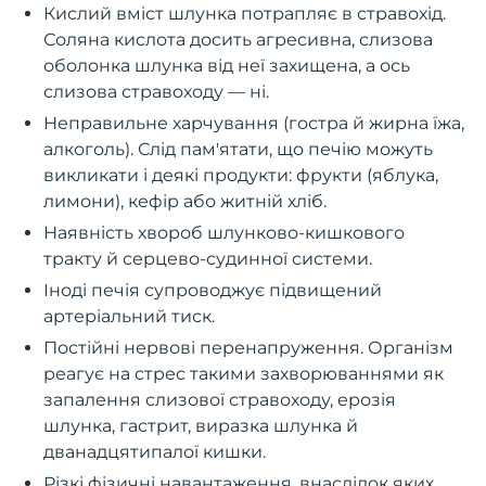
Кислий вміст шлунка потрапляє в стравохід.
Соляна кислота досить агресивна, слизова
оболонка шлунка від неї захищена, а ось
слизова стравоходу — ні.
Неправильне харчування (гостра й жирна їжа,
алкоголь). Слід пам'ятати, що печію можуть
викликати і деякі продукти: фрукти (яблука,
лимони), кефір або житній хліб.
Наявність хвороб шлунково-кишкового
тракту й серцево-судинної системи.
Іноді печія супроводжує підвищений
артеріальний тиск.
Постійні нервові перенапруження. Організм
реагує на стрес такими захворюваннями як
запалення слизової стравоходу, ерозія
шлунка, гастрит, виразка шлунка й
дванадцятипалої кишки.
Різкі фізичні навантаження, внаслідок яких