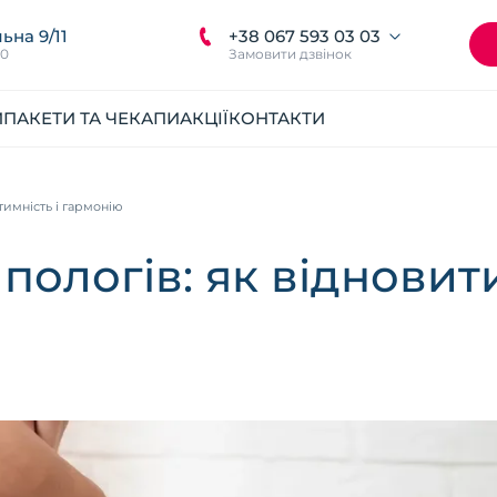
+38 067 593 03 03
ьна 9/11
00
Замовити дзвінок
И
ПАКЕТИ ТА ЧЕКАПИ
АКЦІЇ
КОНТАКТИ
нтимність і гармонію
 пологів: як відновити