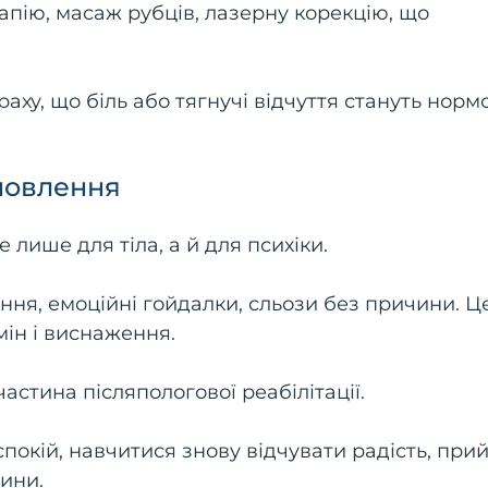
пію, масаж рубців, лазерну корекцію, що
аху, що біль або тягнучі відчуття стануть норм
дновлення
лише для тіла, а й для психіки.
ння, емоційні гойдалки, сльози без причини. Ц
мін і виснаження.
стина післяпологової реабілітації.
окій, навчитися знову відчувати радість, при
вини.