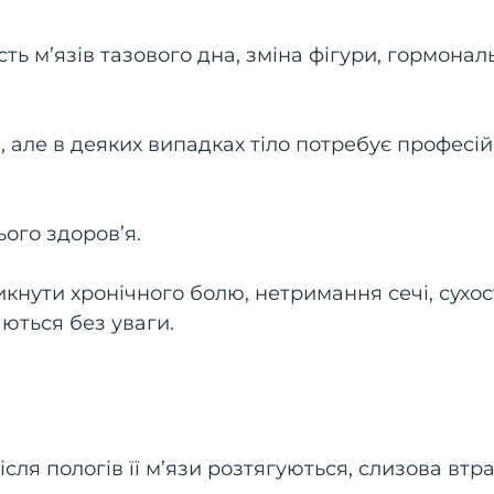
сть м’язів тазового дна, зміна фігури, гормонал
 але в деяких випадках тіло потребує професій
ого здоров’я.
икнути хронічного болю, нетримання сечі, сухост
аються без уваги.
сля пологів її м’язи розтягуються, слизова втр