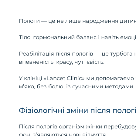
Пологи — це не лише народження дитини
Тіло, гормональний баланс і навіть емо
Реабілітація після пологів — це турбота
впевненість, красу, чуттєвість.
У клініці «Lancet Clinic» ми допомагаєм
м’яко, без болю, із сучасними методами.
Фізіологічні зміни після полог
Після пологів організм жінки перебудов
фон, з’являються нові відчуття.