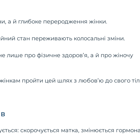
, а й глибоке переродження жінки.
ційний стан переживають колосальні зміни.
 не лише про фізичне здоров’я, а й про жіночу
о жінкам пройти цей шлях з любов’ю до свого ті
ів
ується: скорочується матка, змінюється гормон