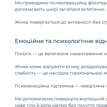
Ми проводимо післяопераційну фізіотера
допомагають шкірі загоїтися естетично.
Жінка повертається до активності без стр
Емоційне та психологічне ві
Пологи — це величезне навантаження не 
Жінка може відчувати втому, роздратува
слабкість — це наслідок гормональних з
Психоемоційна підтримка — невід’ємна ча
Ми допомагаємо повернути внутрішній сп
нове тіло й роль матері без почуття про