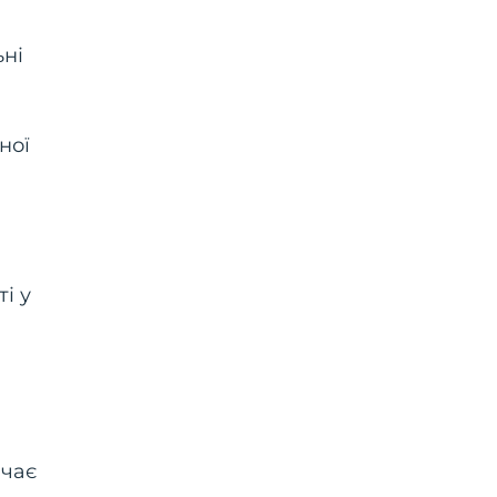
ьні
ної
і у
ачає