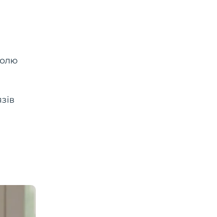
болю
зів
.