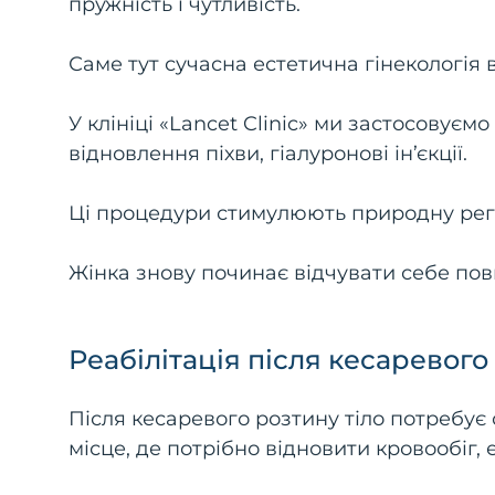
пружність і чутливість.
Саме тут сучасна естетична гінекологія 
У клініці «Lancet Clinic» ми застосовуємо
відновлення піхви, гіалуронові ін’єкції.
Ці процедури стимулюють природну реге
Жінка знову починає відчувати себе повн
Реабілітація після кесаревого
Після кесаревого розтину тіло потребує 
місце, де потрібно відновити кровообіг, е