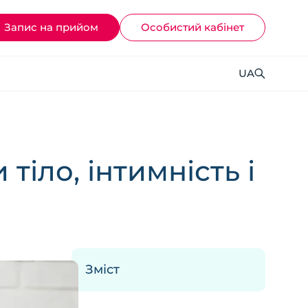
Запис на прийом
Ocoбистий кабінет
UA
 тіло, інтимність і
Зміст