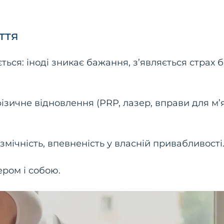
ття
ється: іноді зникає бажання, з’являється страх 
зичне відновлення (PRP, лазер, вправи для м’я
змічність, впевненість у власній привабливості
ером і собою.