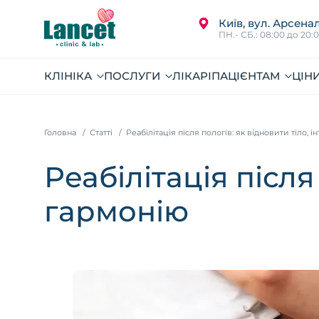
Київ, вул. Арсенал
ПН.- СБ.: 08:00 до 20:
КЛІНІКА
ПОСЛУГИ
ЛІКАРІ
ПАЦІЄНТАМ
ЦІН
Головна
Статті
Реабілітація після пологів: як відновити тіло, і
Реабілітація після
гармонію