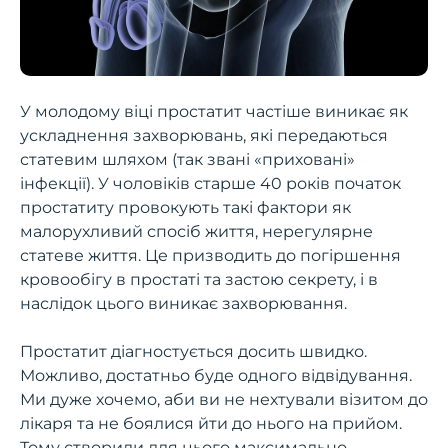
У молодому віці простатит частіше виникає як
ускладнення захворювань, які передаються
статевим шляхом (так звані «приховані»
інфекції). У чоловіків старше 40 років початок
простатиту провокують такі фактори як
малорухливий спосіб життя, нерегулярне
статеве життя. Це призводить до погіршення
кровообігу в простаті та застою секрету, і в
наслідок цього виникає захворювання.
Простатит діагностується досить швидко.
Можливо, достатньо буде одного відвідування.
Ми дуже хочемо, аби ви не нехтували візитом до
лікаря та не боялися йти до нього на прийом.
Тому створили для цього максимально