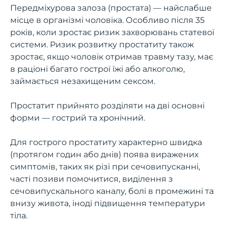
Передміхурова залоза (простата) — найслабше
місце в організмі чоловіка. Особливо після 35
років, коли зростає ризик захворювань статевої
системи. Ризик розвитку простатиту також
зростає, якщо чоловік отримав травму тазу, має
в раціоні багато гострої їжі або алкоголю,
займається незахищеним сексом.
Простатит прийнято розділяти на дві основні
форми — гострий та хронічний.
Для гострого простатиту характерно швидка
(протягом годин або днів) поява виражених
симптомів, таких як різі при сечовипусканні,
часті позиви помочитися, виділення з
сечовипускального каналу, болі в промежині та
внизу живота, іноді підвищення температури
тіла.