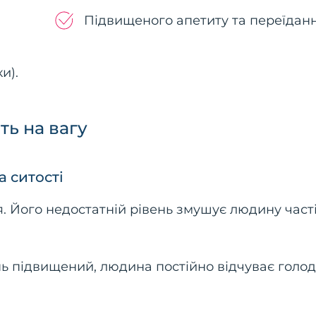
Підвищеного апетиту та переїданн
и).
ь на вагу
а ситості
я. Його недостатній рівень змушує людину част
нь підвищений, людина постійно відчуває голод,