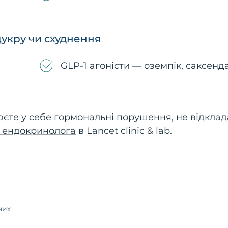
укру чи схуднення
GLP-1 агоністи — оземпік, саксенда
юєте у себе гормональні порушення, не відкла
о ендокринолога
в Lancet clinic & lab.
них