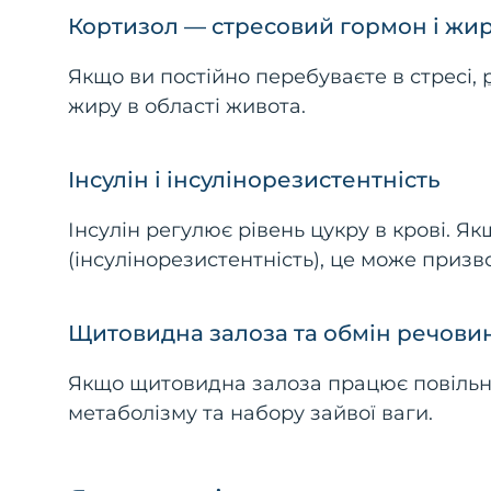
Кортизол — стресовий гормон і жир
Якщо ви постійно перебуваєте в стресі,
жиру в області живота.
Інсулін і інсулінорезистентність
Інсулін регулює рівень цукру в крові. Я
(інсулінорезистентність), це може призво
Щитовидна залоза та обмін речови
Якщо щитовидна залоза працює повільно
метаболізму та набору зайвої ваги.