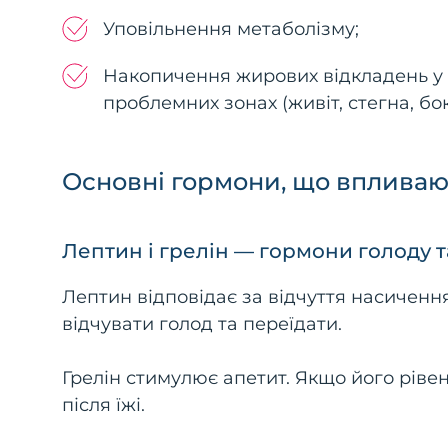
Уповільнення метаболізму;
Накопичення жирових відкладень у
проблемних зонах (живіт, стегна, бок
Основні гормони, що впливают
Лептин і грелін — гормони голоду т
Лептин відповідає за відчуття насиченн
відчувати голод та переїдати.
Грелін стимулює апетит. Якщо його ріве
після їжі.