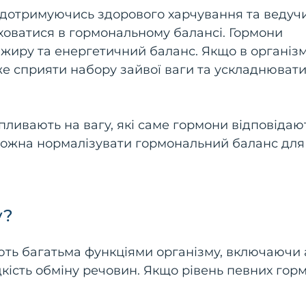
ь дотримуючись здорового харчування та ведуч
ховатися в гормональному балансі. Гормони
 жиру та енергетичний баланс. Якщо в організм
же сприяти набору зайвої ваги та ускладнюват
впливають на вагу, які саме гормони відповідаю
 можна нормалізувати гормональний баланс для
у?
ють багатьма функціями організму, включаючи 
дкість обміну речовин. Якщо рівень певних гор