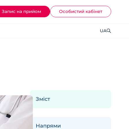
Запис на прийом
Ocoбистий кабінет
UA
Зміст
Напрями