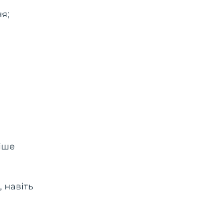
я;
іше
 навіть