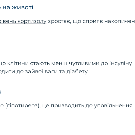
 на животі
рівень кортизолу
зростає, що сприяє накопиче
кщо клітини стають менш чутливими до інсуліну
дити до зайвої ваги та діабету.
н
 (гіпотиреоз), це призводить до уповільнення