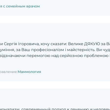
я с семейным врачом
и Сергія Ігоровича, хочу сказати: Велике ДЯКУЮ за Ва
зуміння, за Ваш професіоналізм і майстерність. Ви ч
 відзначаючи перемогою над серйозною проблемою і 
равление:
Маммология
ионализм, современный подход к лечению и человеч