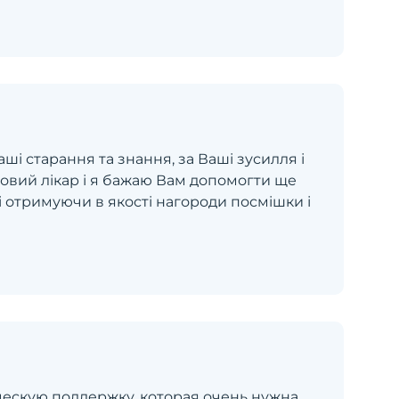
ші старання та знання, за Ваші зусилля і
удовий лікар і я бажаю Вам допомогти ще
отримуючи в якості нагороди посмішки і
ескую поддержку, которая очень нужна.