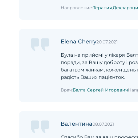
Направление:
Терапия
,
Деклараци
Elena Cherry
20.07.2021
Була на прийомі у лікаря Балт
поради, за Вашу доброту і ро
багатьом жінкам, кожен день
радість Ваших пацієнток.
Врач:
Балта Сергей Игоревич
Нап
Валентина
08.07.2021
Спасибо Вам за ваш професс