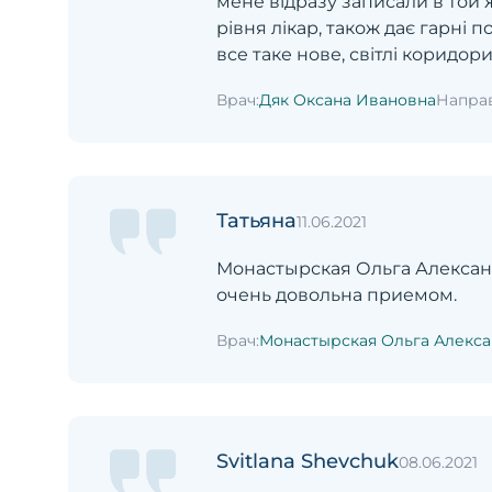
мене відразу записали в той 
рівня лікар, також дає гарні 
все таке нове, світлі коридор
Врач:
Дяк Оксана Ивановна
Напра
Татьяна
11.06.2021
Монастырская Ольга Александр
очень довольна приемом.
Врач:
Монастырская Ольга Алекс
Svitlana Shevchuk
08.06.2021