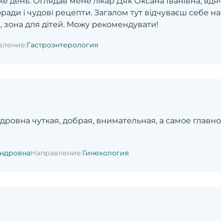
же день. Оглядав мене лікар Дяк Оксана Іванівна, вд
поради і чудові рецепти. Загалом тут відчуваєш себе на
и, зона для дітей. Можу рекомендувати!
вление:
Гастроэнтерология
овна чуткая, добрая, внимательная, а самое главное
андровна
Направление:
Гинекология