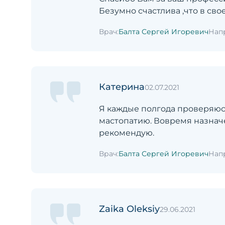
Безумно счастлива ,что в св
Врач:
Балта Сергей Игоревич
Нап
Катерина
02.07.2021
Я каждые полгода проверяюс
мастопатию. Вовремя назнач
рекомендую.
Врач:
Балта Сергей Игоревич
Нап
Zaika Oleksiy
29.06.2021