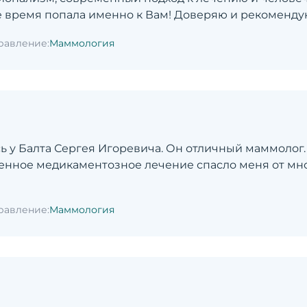
ое время попала именно к Вам! Доверяю и рекоменду
равление:
Маммология
ь у Балта Сергея Игоревича. Он отличный маммолог.
енное медикаментозное лечение спасло меня от мн
равление:
Маммология