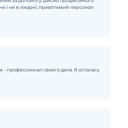
ячний за допомогу, дійсно професійного
че і не в лікарні, привітливий персонал
 - профессионал своего дела. Я осталась