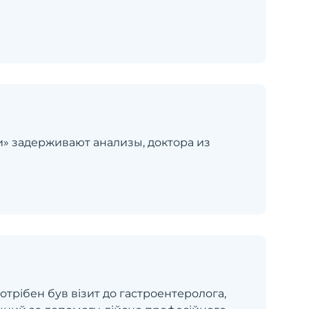
и» задерживают анализы, доктора из
отрібен був візит до гастроентеролога,