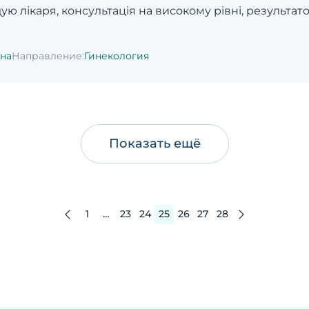
 лікаря, консультація на високому рівні, результат
на
Направление:
Гинекология
Показать ещё
1
…
23
24
25
26
27
28