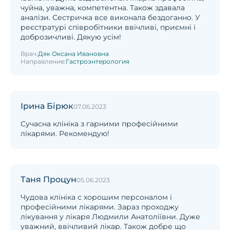
чуйна, уважна, компетентна. Також здавала
аналізи. Сестричка все виконала бездоганно. У
реєстратурі співробітники ввічливі, приємні і
доброзичливі. Дякую усім!
Врач:
Дяк Оксана Ивановна
Направление:
Гастроэнтерология
Ірина Бірюк
07.06.2023
Сучасна клініка з гарними професійними
лікарями. Рекомендую!
Таня Процун
05.06.2023
Чудова клініка с хорошим персоналом і
професійними лікарями. Зараз проходжу
лікування у лікаря Людмили Анатоліївни. Дуже
уважний, ввічливий лікар. Також добре що