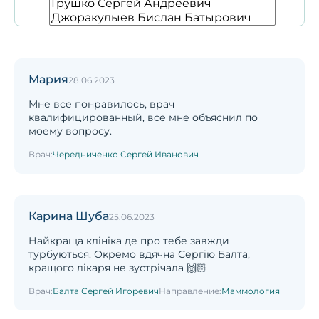
Мария
28.06.2023
Мне все понравилось, врач
квалифицированный, все мне объяснил по
моему вопросу.
Врач:
Чередниченко Сергей Иванович
Карина Шуба
25.06.2023
Найкраща клініка де про тебе завжди
турбуються. Окремо вдячна Сергію Балта,
кращого лікаря не зустрічала 🙌🏻
Врач:
Балта Сергей Игоревич
Направление:
Маммология