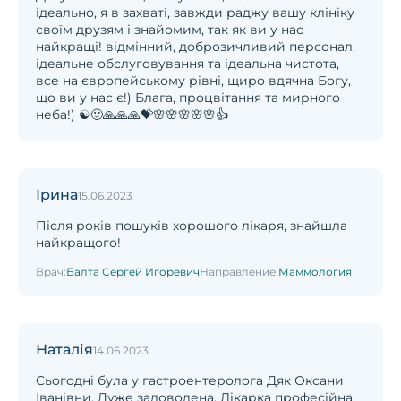
ідеально, я в захваті, завжди раджу вашу клініку
своїм друзям і знайомим, так як ви у нас
найкращі! відмінний, доброзичливий персонал,
ідеальне обслуговування та ідеальна чистота,
все на європейському рівні, щиро вдячна Богу,
що ви у нас є!) Блага, процвітання та мирного
неба!) ☯️🙂🙏🙏🙏💝🌸🌸🌸🌸🌸👍
Ірина
15.06.2023
Після років пошуків хорошого лікаря, знайшла
найкращого!
Врач:
Балта Сергей Игоревич
Направление:
Маммология
Наталія
14.06.2023
Сьогодні була у гастроентеролога Дяк Оксани
Іванівни. Дуже задоволена. Лікарка професійна,