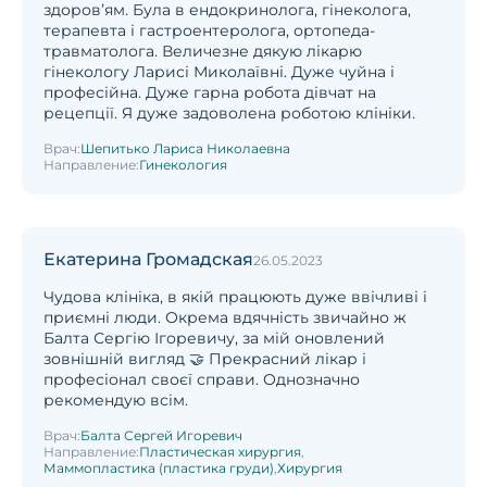
здоровʼям. Була в ендокринолога, гінеколога,
терапевта і гастроентеролога, ортопеда-
травматолога. Величезне дякую лікарю
гінекологу Ларисі Миколаївні. Дуже чуйна і
професійна. Дуже гарна робота дівчат на
рецепції. Я дуже задоволена роботою клініки.
Врач:
Шепитько Лариса Николаевна
Направление:
Гинекология
Екатерина Громадская
26.05.2023
Чудова клініка, в якій працюють дуже ввічливі і
приємні люди. Окрема вдячність звичайно ж
Балта Сергію Ігоревичу, за мій оновлений
зовнішній вигляд 🤝 Прекрасний лікар і
професіонал своєї справи. Однозначно
рекомендую всім.
Врач:
Балта Сергей Игоревич
Направление:
Пластическая хирургия
,
Маммопластика (пластика груди)
,
Хирургия