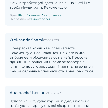
можна зробити узі, здати аналізи на місті і не
треба нікуди їхати. Рекомендую!
Врач:
Шаст Людмила Анатольевна
Направление:
Гинекология
Oleksandr Sharai
02.06.2023
Прекрасная клиника и специалисты.
Рекомендую. Все нравится. Не жалею что
выбрал ее и обслуживаюсь в ней. Персонал
приятный в общении и сама атмосфера в
клинике просто хорошая. И менять не хочется.
Самые отличные специалисты в ней работают.
Анастасія Чичкан
29.05.2023
Чудова клініка, дуже гарний підхід, нічого не
навʼязують, вирішують всі лікарі всі питання зі