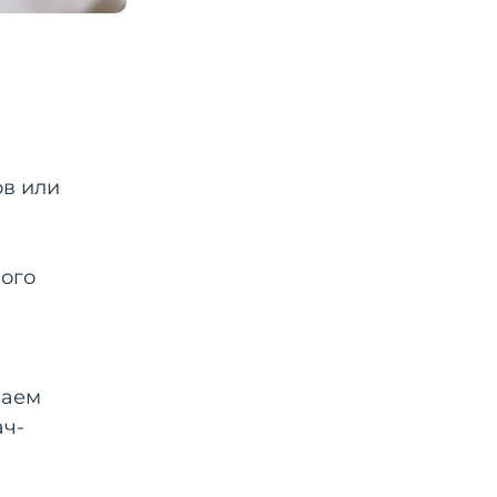
ов или
ного
лаем
ач-