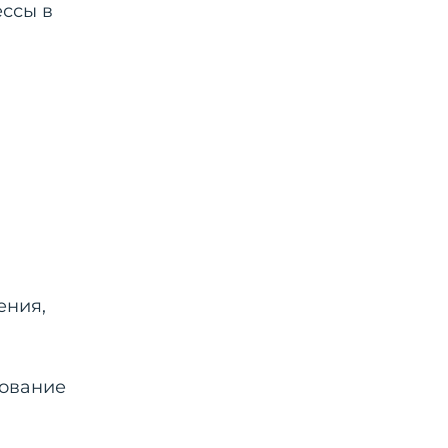
ессы в
ения,
дование