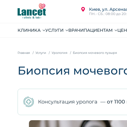
Киев, ул. Арсена
ПН.- СБ.: 08:00 до 20
КЛИНИКА
УСЛУГИ
ВРАЧИ
ПАЦИЕНТАМ
ЦЕ
Главная
Услуги
Урология
Биопсия мочевого пузыря
Биопсия мочевого
Консультация уролога
—
от 1100 