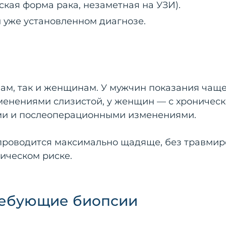
ская форма рака, незаметная на УЗИ).
 уже установленном диагнозе.
ам, так и женщинам. У мужчин показания чащ
менениями слизистой, у женщин — с хроничес
ми и послеоперационными изменениями.
ра проводится максимально щадяще, без травми
гическом риске.
ребующие биопсии