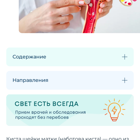
Содержание
Направления
Киста шейки матки (наботова киста) — одно из