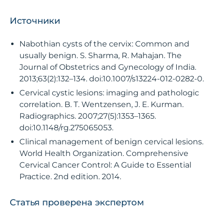
Источники
Nabothian cysts of the cervix: Common and
usually benign. S. Sharma, R. Mahajan. The
Journal of Obstetrics and Gynecology of India.
2013;63(2):132–134. doi:10.1007/s13224-012-0282-0.
Cervical cystic lesions: imaging and pathologic
correlation. B. T. Wentzensen, J. E. Kurman.
Radiographics. 2007;27(5):1353–1365.
doi:10.1148/rg.275065053.
Clinical management of benign cervical lesions.
World Health Organization. Comprehensive
Cervical Cancer Control: A Guide to Essential
Practice. 2nd edition. 2014.
Статья проверена экспертом