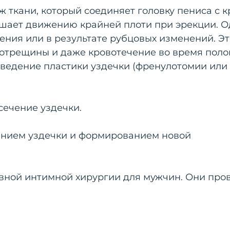
ж ткани, который соединяет головку пениса с 
ешает движению крайней плоти при эрекции. О
ения или в результате рубцовых изменений. Эт
ротрещины и даже кровотечение во время поло
роведение пластики уздечки (френулотомии или
сечение уздечки.
ением уздечки и формированием новой
вной интимной хирургии для мужчин. Они про