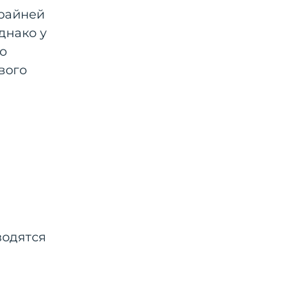
крайней
днако у
о
вого
водятся